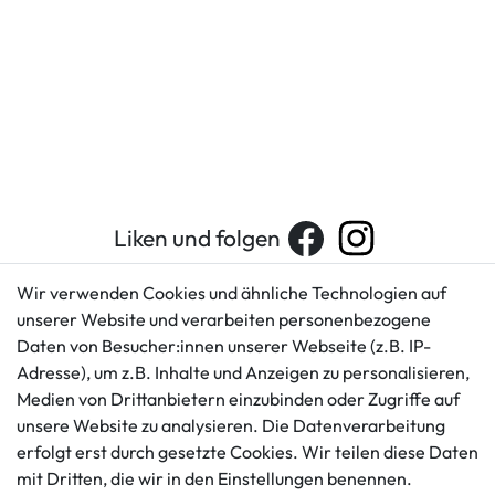
Liken und folgen
Wir verwenden Cookies und ähnliche Technologien auf
unserer Website und verarbeiten personenbezogene
Kundenservice
Rechtliches
Daten von Besucher:innen unserer Webseite (z.B. IP-
AGB
+49 421 596586
Adresse), um z.B. Inhalte und Anzeigen zu personalisieren,
Impressum
Medien von Drittanbietern einzubinden oder Zugriffe auf
Mo. - Fr. 9 - 16 Uhr
Datenschutzerklärung
unsere Website zu analysieren. Die Datenverarbeitung
info@gameworld.de
erfolgt erst durch gesetzte Cookies. Wir teilen diese Daten
Barrierefreiheitserklärung
Kontaktformular
mit Dritten, die wir in den Einstellungen benennen.
Widerrufs­recht