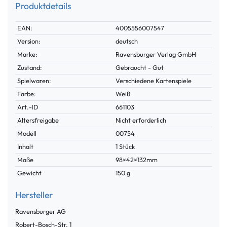
Produktdetails
Technisches
Wert
EAN:
4005556007547
Merkmal
Version:
deutsch
Marke:
Ravensburger Verlag GmbH
Zustand:
Gebraucht - Gut
Spielwaren:
Verschiedene Kartenspiele
Farbe:
Weiß
Technisches
Wert
Art.-ID
661103
Merkmal
Altersfreigabe
Nicht erforderlich
Modell
00754
Inhalt
1 Stück
Maße
98×42×132mm
Gewicht
150 g
Hersteller
Ravensburger AG
Robert-Bosch-Str.
1