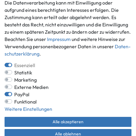
Die Datenverarbeitung kann mit Einwilligung oder
Vertrag widerrufen
aufgrund eines berechtigten Interesses erfolgen. Die
Informationen
Zahlungsmöglichkeiten
Zustimmung kann erteilt oder abgelehnt werden. Es
Ankauf
besteht das Recht, nicht einzuwilligen und die Einwilligung
zu einem späteren Zeitpunkt zu ändern oder zu widerrufen.
Über uns
Beachten Sie unser
Impressum
und weitere Hinweise zur
Häufig gestellte Fragen
Verwendung personenbezogener Daten in unserer
Daten­
Zahlung und Versand
Mitglied im Händlerbund
schutz­erklärung
.
Batterieentsorgung
Essenziell
Statistik
Marketing
Externe Medien
Versand innerhalb Deutschlands.
PayPal
*Alle Preise inkl. gesetzlicher MwSt.,
zzgl. Versandkosten
.
Funktional
** gilt für Lieferungen innerhalb Deutschlands, Lieferzeiten für andere
Weitere Einstellungen
Länder entnehmen Sie bitte der Schaltfläche mit den
Versandinformationen.
Alle akzeptieren
© Game World 2026 | Alle Rechte vorbehalten.
Alle ablehnen