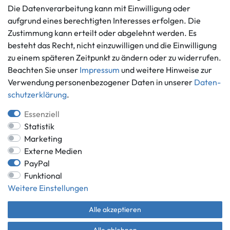
Die Datenverarbeitung kann mit Einwilligung oder
Vertrag widerrufen
aufgrund eines berechtigten Interesses erfolgen. Die
Informationen
Zahlungsmöglichkeiten
Zustimmung kann erteilt oder abgelehnt werden. Es
Ankauf
besteht das Recht, nicht einzuwilligen und die Einwilligung
zu einem späteren Zeitpunkt zu ändern oder zu widerrufen.
Über uns
Beachten Sie unser
Impressum
und weitere Hinweise zur
Häufig gestellte Fragen
Verwendung personenbezogener Daten in unserer
Daten­
Zahlung und Versand
Mitglied im Händlerbund
schutz­erklärung
.
Batterieentsorgung
Essenziell
Statistik
Marketing
Externe Medien
Versand innerhalb Deutschlands.
PayPal
*Alle Preise inkl. gesetzlicher MwSt.,
zzgl. Versandkosten
.
Funktional
** gilt für Lieferungen innerhalb Deutschlands, Lieferzeiten für andere
Weitere Einstellungen
Länder entnehmen Sie bitte der Schaltfläche mit den
Versandinformationen.
Alle akzeptieren
© Game World 2026 | Alle Rechte vorbehalten.