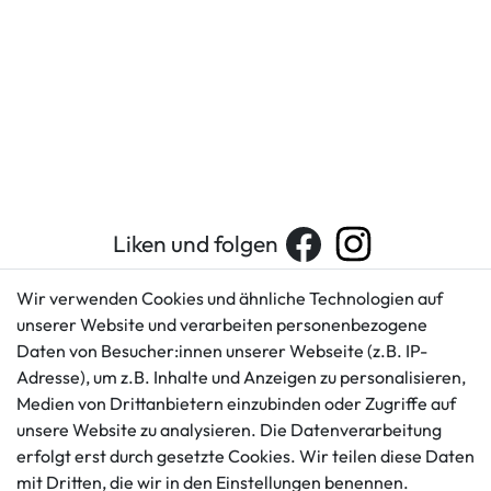
Liken und folgen
Wir verwenden Cookies und ähnliche Technologien auf
unserer Website und verarbeiten personenbezogene
Kundenservice
Rechtliches
Daten von Besucher:innen unserer Webseite (z.B. IP-
AGB
+49 421 596586
Adresse), um z.B. Inhalte und Anzeigen zu personalisieren,
Impressum
Medien von Drittanbietern einzubinden oder Zugriffe auf
Mo. - Fr. 9 - 16 Uhr
Datenschutzerklärung
unsere Website zu analysieren. Die Datenverarbeitung
info@gameworld.de
erfolgt erst durch gesetzte Cookies. Wir teilen diese Daten
Barrierefreiheitserklärung
Kontaktformular
mit Dritten, die wir in den Einstellungen benennen.
Widerrufs­recht