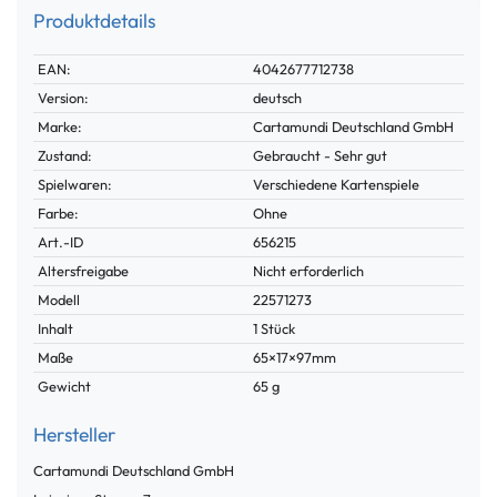
Produktdetails
Technisches
Wert
EAN:
4042677712738
Merkmal
Version:
deutsch
Marke:
Cartamundi Deutschland GmbH
Zustand:
Gebraucht - Sehr gut
Spielwaren:
Verschiedene Kartenspiele
Farbe:
Ohne
Technisches
Wert
Art.-ID
656215
Merkmal
Altersfreigabe
Nicht erforderlich
Modell
22571273
Inhalt
1 Stück
Maße
65×17×97mm
Gewicht
65 g
Hersteller
Cartamundi Deutschland GmbH