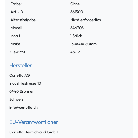
Farbe:
Ohne
Technisches
Wert
Art.-ID
661500
Merkmal
Altersfreigabe
Nicht erforderlich
Modell
646308
Inhalt
1 Stück
Maße
130×41×180mm
Gewicht
450 g
Hersteller
Carletto AG
Industriestrasse
10
6440
Brunnen
Schweiz
info@carletto.ch
EU-Verantwortlicher
Carletto Deutschland GmbH