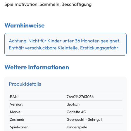
Spielmotivation: Sammeln, Beschäftigung
Warnhinweise
Achtung: Nicht für Kinder unter 36 Monaten geeignet.
Enthält verschluckbare Kleinteile. Erstickungsgefahr!
Weitere Informationen
Produktdetails
Technisches
Wert
EAN:
7640142763086
Merkmal
Version:
deutsch
Marke:
Carletto AG
Zustand:
Gebraucht - Sehr gut
Spielwaren:
Kinderspiele