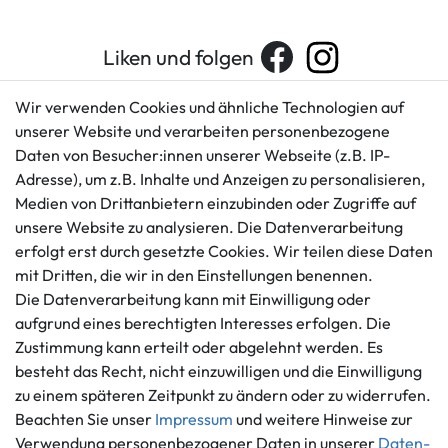
Liken und folgen
Wir verwenden Cookies und ähnliche Technologien auf
unserer Website und verarbeiten personenbezogene
Kundenservice
Rechtliches
Daten von Besucher:innen unserer Webseite (z.B. IP-
AGB
+49 421 596586
Adresse), um z.B. Inhalte und Anzeigen zu personalisieren,
Impressum
Medien von Drittanbietern einzubinden oder Zugriffe auf
Mo. - Fr. 9 - 16 Uhr
Datenschutzerklärung
unsere Website zu analysieren. Die Datenverarbeitung
info@gameworld.de
Barrierefreiheitserklärung
erfolgt erst durch gesetzte Cookies. Wir teilen diese Daten
Kontaktformular
mit Dritten, die wir in den Einstellungen benennen.
Widerrufs­recht
Die Datenverarbeitung kann mit Einwilligung oder
Vertrag widerrufen
aufgrund eines berechtigten Interesses erfolgen. Die
Informationen
Zahlungsmöglichkeiten
Zustimmung kann erteilt oder abgelehnt werden. Es
Ankauf
besteht das Recht, nicht einzuwilligen und die Einwilligung
zu einem späteren Zeitpunkt zu ändern oder zu widerrufen.
Über uns
Beachten Sie unser
Impressum
und weitere Hinweise zur
Häufig gestellte Fragen
Verwendung personenbezogener Daten in unserer
Daten­
Zahlung und Versand