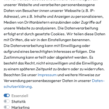
unserer Website und verarbeiten personenbezogene
Daten von Besucher:innen unserer Webseite (z.B. IP-
Kundenservice
Rechtliches
Adresse), um z.B. Inhalte und Anzeigen zu personalisieren,
AGB
+49 421 596586
Medien von Drittanbietern einzubinden oder Zugriffe auf
Impressum
Mo. - Fr. 9 - 16 Uhr
unsere Website zu analysieren. Die Datenverarbeitung
Datenschutzerklärung
erfolgt erst durch gesetzte Cookies. Wir teilen diese Daten
info@gameworld.de
Barrierefreiheitserklärung
mit Dritten, die wir in den Einstellungen benennen.
Kontaktformular
Widerrufs­recht
Die Datenverarbeitung kann mit Einwilligung oder
Vertrag widerrufen
aufgrund eines berechtigten Interesses erfolgen. Die
Zustimmung kann erteilt oder abgelehnt werden. Es
Informationen
Zahlungsmöglichkeiten
besteht das Recht, nicht einzuwilligen und die Einwilligung
Ankauf
zu einem späteren Zeitpunkt zu ändern oder zu widerrufen.
Über uns
Beachten Sie unser
Impressum
und weitere Hinweise zur
Häufig gestellte Fragen
Verwendung personenbezogener Daten in unserer
Daten­
Zahlung und Versand
schutz­erklärung
.
Mitglied im Händlerbund
Batterieentsorgung
Essenziell
Statistik
Marketing