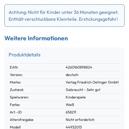
Achtung: Nicht für Kinder unter 36 Monaten geeignet.
Enthält verschluckbare Kleinteile. Erstickungsgefahr!
Weitere Informationen
Produktdetails
Technisches
Wert
EAN:
4260160898824
Merkmal
Version:
deutsch
Marke:
Verlag Friedrich Oetinger GmbH
Zustand:
Gebraucht - Sehr gut
Spielwaren:
Kinderspiele
Farbe:
Weiß
Technisches
Wert
Art.-ID
658211
Merkmal
Altersfreigabe
Nicht erforderlich
Modell
44932013