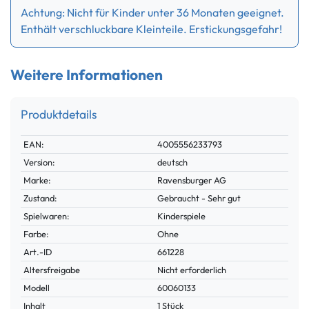
Achtung: Nicht für Kinder unter 36 Monaten geeignet.
Enthält verschluckbare Kleinteile. Erstickungsgefahr!
Weitere Informationen
Produktdetails
Technisches
Wert
EAN:
4005556233793
Merkmal
Version:
deutsch
Marke:
Ravensburger AG
Zustand:
Gebraucht - Sehr gut
Spielwaren:
Kinderspiele
Farbe:
Ohne
Technisches
Wert
Art.-ID
661228
Merkmal
Altersfreigabe
Nicht erforderlich
Modell
60060133
Inhalt
1 Stück