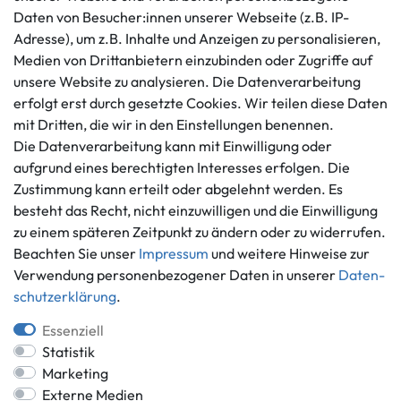
Kundenservice
Rechtliches
Daten von Besucher:innen unserer Webseite (z.B. IP-
AGB
+49 421 596586
Adresse), um z.B. Inhalte und Anzeigen zu personalisieren,
Impressum
Medien von Drittanbietern einzubinden oder Zugriffe auf
Mo. - Fr. 9 - 16 Uhr
Datenschutzerklärung
unsere Website zu analysieren. Die Datenverarbeitung
info@gameworld.de
erfolgt erst durch gesetzte Cookies. Wir teilen diese Daten
Barrierefreiheitserklärung
Kontaktformular
mit Dritten, die wir in den Einstellungen benennen.
Widerrufs­recht
Die Datenverarbeitung kann mit Einwilligung oder
Vertrag widerrufen
aufgrund eines berechtigten Interesses erfolgen. Die
Informationen
Zahlungsmöglichkeiten
Zustimmung kann erteilt oder abgelehnt werden. Es
Ankauf
besteht das Recht, nicht einzuwilligen und die Einwilligung
zu einem späteren Zeitpunkt zu ändern oder zu widerrufen.
Über uns
Beachten Sie unser
Impressum
und weitere Hinweise zur
Häufig gestellte Fragen
Verwendung personenbezogener Daten in unserer
Daten­
Zahlung und Versand
Mitglied im Händlerbund
schutz­erklärung
.
Batterieentsorgung
Essenziell
Statistik
Marketing
Externe Medien
Versand innerhalb Deutschlands.