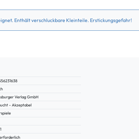
gnet. Enthält verschluckbare Kleinteile. Erstickungsgefahr!
556231638
ch
sburger Verlag GmbH
ucht - Akzeptabel
rspiele
1
erforderlich