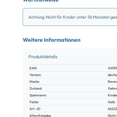
Achtung: Nicht für Kinder unter 36 Monaten geei
Weitere Informationen
Produktdetails
Technisches
Wert
EAN:
4005
Merkmal
Version:
deuts
Marke:
Raven
Zustand:
Gebra
Spielwaren:
Kinde
Farbe:
Gelb
Technisches
Wert
Art.-ID
66222
Merkmal
Altersfreigabe
Nicht 