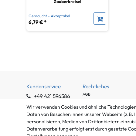
Zauberkreisel
Gebraucht - Akzeptabel
6,79 € *
Kundenservice
Rechtliches
AGB
+49 421 596586
Impressum
Mo. - Fr. 9 - 16 Uhr
Wir verwenden Cookies und ähnliche Technologien
Datenschutzerklärung
Daten von Besucher:innen unserer Webseite (z.B. I
info@gameworld.de
Barrierefreiheitserklärung
personalisieren, Medien von Drittanbietern einzubi
Kontaktformular
Widerrufs­recht
Datenverarbeitung erfolgt erst durch gesetzte Cooki
Vertrag widerrufen