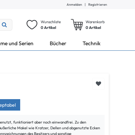
Anmelden
|
Registrieren
Wunschliste
Warenkorb
0 Artikel
0
Artikel
lme und Serien
Bücher
Technik
zeptabel
bgenutzt, funktioniert aber noch einwandfrei. Zu den
ßerliche Makel wie Kratzer, Dellen und abgenutzte Ecken
ennzeichnungen des Besitzers und sonstige