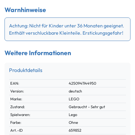
Warnhinweise
Achtung: Nicht für Kinder unter 36 Monaten geeignet.
Enthält verschluckbare Kleinteile. Erstickungsgefahr!
Weitere Informationen
Produktdetails
Technisches
Wert
EAN:
4250941144950
Merkmal
Version:
deutsch
Marke:
LEGO
Zustand:
Gebraucht - Sehr gut
Spielwaren:
Lego
Farbe:
Ohne
Technisches
Wert
Art.-ID
659852