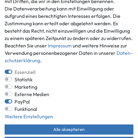
mit Dritten, die wir in den Einstellungen benennen.
Widerrufs­recht
Die Datenverarbeitung kann mit Einwilligung oder
Vertrag widerrufen
aufgrund eines berechtigten Interesses erfolgen. Die
Informationen
Zahlungsmöglichkeiten
Zustimmung kann erteilt oder abgelehnt werden. Es
Ankauf
besteht das Recht, nicht einzuwilligen und die Einwilligung
zu einem späteren Zeitpunkt zu ändern oder zu widerrufen.
Über uns
Beachten Sie unser
Impressum
und weitere Hinweise zur
Häufig gestellte Fragen
Verwendung personenbezogener Daten in unserer
Daten­
Zahlung und Versand
Mitglied im Händlerbund
schutz­erklärung
.
Batterieentsorgung
Essenziell
Statistik
Marketing
Externe Medien
Versand innerhalb Deutschlands.
PayPal
*Alle Preise inkl. gesetzlicher MwSt.,
zzgl. Versandkosten
.
Funktional
** gilt für Lieferungen innerhalb Deutschlands, Lieferzeiten für andere
Weitere Einstellungen
Länder entnehmen Sie bitte der Schaltfläche mit den
Versandinformationen.
Alle akzeptieren
© Game World 2026 | Alle Rechte vorbehalten.