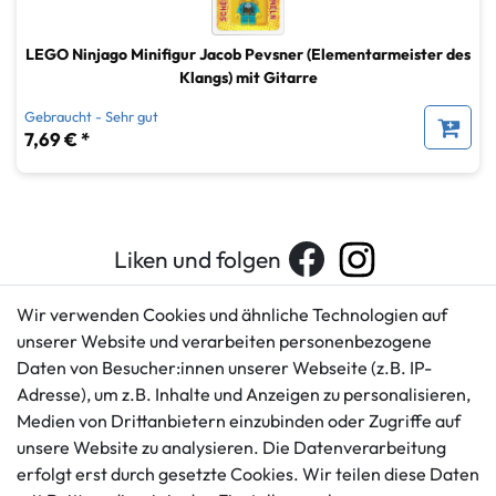
LEGO Ninjago Minifigur Jacob Pevsner (Elementarmeister des
Klangs) mit Gitarre
Gebraucht - Sehr gut
7,69 € *
Liken und folgen
Wir verwenden Cookies und ähnliche Technologien auf
unserer Website und verarbeiten personenbezogene
Kundenservice
Rechtliches
Daten von Besucher:innen unserer Webseite (z.B. IP-
AGB
+49 421 596586
Adresse), um z.B. Inhalte und Anzeigen zu personalisieren,
Impressum
Medien von Drittanbietern einzubinden oder Zugriffe auf
Mo. - Fr. 9 - 16 Uhr
Datenschutzerklärung
unsere Website zu analysieren. Die Datenverarbeitung
info@gameworld.de
Barrierefreiheitserklärung
erfolgt erst durch gesetzte Cookies. Wir teilen diese Daten
Kontaktformular