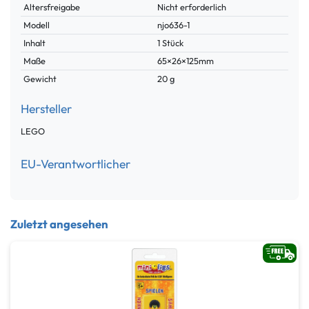
Merkmal
Altersfreigabe
Nicht erforderlich
Modell
njo636-1
Inhalt
1 Stück
Maße
65×26×125mm
Gewicht
20 g
Hersteller
LEGO
EU-Verantwortlicher
Zuletzt angesehen