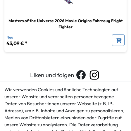
Masters of the Universe 2026 Movie Origins Fahrzeug Fright
Fighter
Neu
43,09 € *
Liken und folgen
Wir verwenden Cookies und ähnliche Technologien auf
unserer Website und verarbeiten personenbezogene
Kundenservice
Rechtliches
Daten von Besucher:innen unserer Webseite (z.B. IP-
AGB
+49 421 596586
Adresse), um z.B. Inhalte und Anzeigen zu personalisieren,
Impressum
Medien von Drittanbietern einzubinden oder Zugriffe auf
Mo. - Fr. 9 - 16 Uhr
Datenschutzerklärung
unsere Website zu analysieren. Die Datenverarbeitung
info@gameworld.de
Barrierefreiheitserklärung