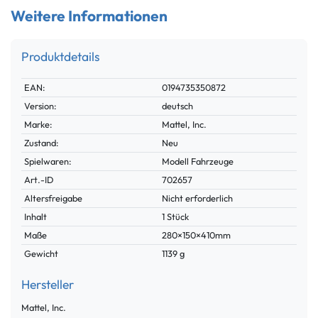
Weitere Informationen
Produktdetails
Technisches
Wert
EAN:
0194735350872
Merkmal
Version:
deutsch
Marke:
Mattel, Inc.
Zustand:
Neu
Spielwaren:
Modell Fahrzeuge
Technisches
Wert
Art.-ID
702657
Merkmal
Altersfreigabe
Nicht erforderlich
Inhalt
1 Stück
Maße
280×150×410mm
Gewicht
1139 g
Hersteller
Mattel, Inc.