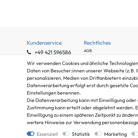
Kundenservice
Rechtliches
AGB
+49 421 596586
Impressum
Mo. - Fr. 9 - 16 Uhr
Wir verwenden Cookies und ähnliche Technologien
Datenschutzerklärung
Daten von Besucher:innen unserer Webseite (z.B. I
info@gameworld.de
Barrierefreiheitserklärung
personalisieren, Medien von Drittanbietern einzubi
Kontaktformular
Widerrufs­recht
Datenverarbeitung erfolgt erst durch gesetzte Cooki
Vertrag widerrufen
Einstellungen benennen.
Die Datenverarbeitung kann mit Einwilligung oder 
Zustimmung kann erteilt oder abgelehnt werden. Es 
Einwilligung zu einem späteren Zeitpunkt zu änder
weitere Hinweise zur Verwendung personenbezoge
** gilt für Lieferungen innerhalb
Essenziell
Statistik
Marketing