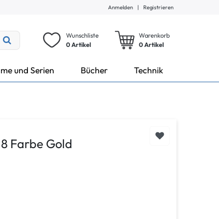
Anmelden
|
Registrieren
Wunschliste
Warenkorb
0 Artikel
0
Artikel
lme und Serien
Bücher
Technik
 8 Farbe Gold