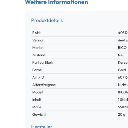
Weitere Informationen
Produktdetails
Technisches
Wert
EAN:
40512
Merkmal
Version:
deuts
Marke:
RICO 
Zustand:
Neu
Partyartikel:
Kerze
Farbe:
Gold
Technisches
Wert
Art.-ID
60716
Merkmal
Altersfreigabe
Nicht 
Modell
81004
Inhalt
1 Stüc
Maße
55×1
Gewicht
20 g
Hersteller