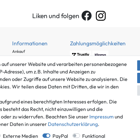
Liken und folgen
Informationen
Zahlungsmöglichkeiten
Ankauf
Über uns
 auf unserer Website und verarbeiten personenbezogene
Häufig gestellte Fragen
P-Adresse), um z.B. Inhalte und Anzeigen zu
Zahlung und Versand
nden oder Zugriffe auf unsere Website zu analysieren. Die
Mitglied im Händlerbund
Batterieentsorgung
es. Wir teilen diese Daten mit Dritten, die wir in den
aufgrund eines berechtigten Interesses erfolgen. Die
besteht das Recht, nicht einzuwilligen und die
n oder zu widerrufen. Beachten Sie unser
Impressum
und
Versand innerhalb Deutschlands.
ner Daten in unserer
Daten­schutz­erklärung
.
*Alle Preise inkl. gesetzlicher MwSt.,
zzgl. Versandkosten
.
 Deutschlands, Lieferzeiten für andere Länder entnehmen Sie bitte der Schaltfl
Externe Medien
PayPal
Funktional