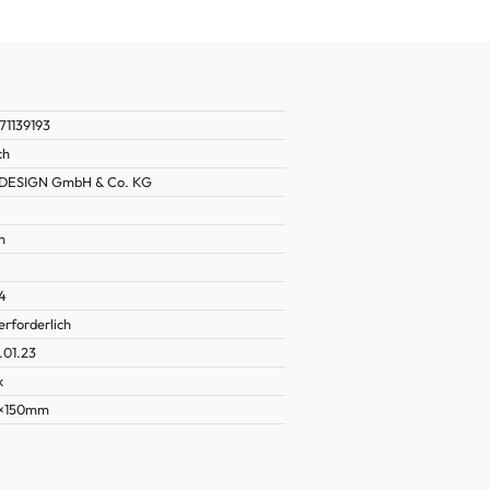
71139193
ch
DESIGN GmbH & Co. KG
n
4
erforderlich
.01.23
k
5×150mm