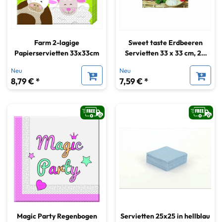
Farm 2-lagige
Sweet taste Erdbeeren
Papierservietten 33x33cm
Servietten 33 x 33 cm, 20
Stück
Neu
Neu
8,79 € *
7,59 € *
Magic Party Regenbogen
Servietten 25x25 in hellblau