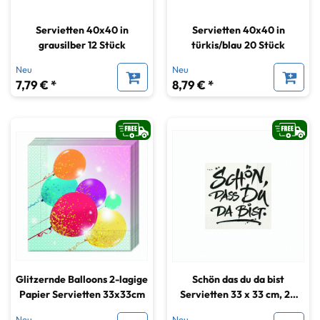
Servietten 40x40 in
Servietten 40x40 in
grausilber 12 Stück
türkis/blau 20 Stück
Neu
Neu
7,79 € *
8,79 € *
Glitzernde Balloons 2-lagige
Schön das du da bist
Papier Servietten 33x33cm
Servietten 33 x 33 cm, 20
Stück
Neu
Neu