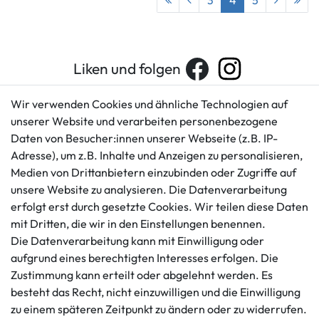
3
4
5
Liken und folgen
Wir verwenden Cookies und ähnliche Technologien auf
unserer Website und verarbeiten personenbezogene
Kundenservice
Rechtliches
Daten von Besucher:innen unserer Webseite (z.B. IP-
AGB
+49 421 596586
Adresse), um z.B. Inhalte und Anzeigen zu personalisieren,
Impressum
Medien von Drittanbietern einzubinden oder Zugriffe auf
Mo. - Fr. 9 - 16 Uhr
Datenschutzerklärung
unsere Website zu analysieren. Die Datenverarbeitung
info@gameworld.de
erfolgt erst durch gesetzte Cookies. Wir teilen diese Daten
Barrierefreiheitserklärung
Kontaktformular
mit Dritten, die wir in den Einstellungen benennen.
Widerrufs­recht
Die Datenverarbeitung kann mit Einwilligung oder
Vertrag widerrufen
aufgrund eines berechtigten Interesses erfolgen. Die
Informationen
Zahlungsmöglichkeiten
Zustimmung kann erteilt oder abgelehnt werden. Es
besteht das Recht, nicht einzuwilligen und die Einwilligung
Ankauf
zu einem späteren Zeitpunkt zu ändern oder zu widerrufen.
Über uns