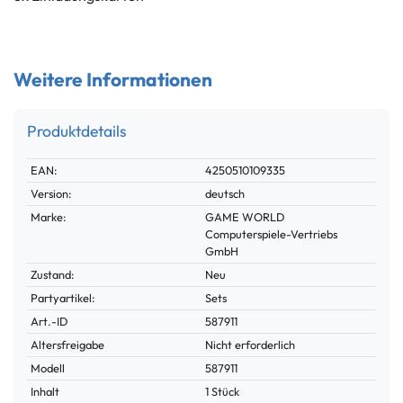
Weitere Informationen
Produktdetails
Technisches
Wert
EAN:
4250510109335
Merkmal
Version:
deutsch
Marke:
GAME WORLD
Computerspiele-Vertriebs
GmbH
Zustand:
Neu
Partyartikel:
Sets
Technisches
Wert
Art.-ID
587911
Merkmal
Altersfreigabe
Nicht erforderlich
Modell
587911
Inhalt
1 Stück