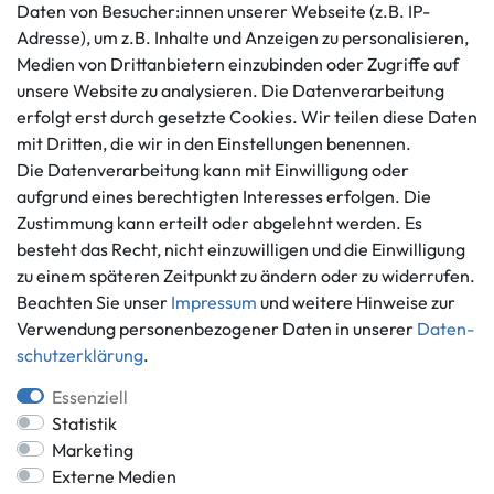
Kundenservice
Rechtliches
Daten von Besucher:innen unserer Webseite (z.B. IP-
AGB
+49 421 596586
Adresse), um z.B. Inhalte und Anzeigen zu personalisieren,
Impressum
Medien von Drittanbietern einzubinden oder Zugriffe auf
Mo. - Fr. 9 - 16 Uhr
Datenschutzerklärung
unsere Website zu analysieren. Die Datenverarbeitung
info@gameworld.de
erfolgt erst durch gesetzte Cookies. Wir teilen diese Daten
Barrierefreiheitserklärung
Kontaktformular
mit Dritten, die wir in den Einstellungen benennen.
Widerrufs­recht
Die Datenverarbeitung kann mit Einwilligung oder
Vertrag widerrufen
aufgrund eines berechtigten Interesses erfolgen. Die
Informationen
Zahlungsmöglichkeiten
Zustimmung kann erteilt oder abgelehnt werden. Es
besteht das Recht, nicht einzuwilligen und die Einwilligung
Ankauf
zu einem späteren Zeitpunkt zu ändern oder zu widerrufen.
Über uns
Beachten Sie unser
Impressum
und weitere Hinweise zur
Häufig gestellte Fragen
Verwendung personenbezogener Daten in unserer
Daten­
Zahlung und Versand
Mitglied im Händlerbund
schutz­erklärung
.
Batterieentsorgung
Essenziell
Statistik
Marketing
Externe Medien
Versand innerhalb Deutschlands.