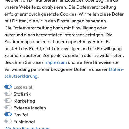
Medien von Drittanbietern einzubinden oder Zugriffe auf
Datenschutzerklärung
unsere Website zu analysieren. Die Datenverarbeitung
info@gameworld.de
erfolgt erst durch gesetzte Cookies. Wir teilen diese Daten
Barrierefreiheitserklärung
Kontaktformular
mit Dritten, die wir in den Einstellungen benennen.
Widerrufs­recht
Die Datenverarbeitung kann mit Einwilligung oder
Vertrag widerrufen
aufgrund eines berechtigten Interesses erfolgen. Die
Informationen
Zahlungsmöglichkeiten
Zustimmung kann erteilt oder abgelehnt werden. Es
besteht das Recht, nicht einzuwilligen und die Einwilligung
Ankauf
zu einem späteren Zeitpunkt zu ändern oder zu widerrufen.
Über uns
Beachten Sie unser
Impressum
und weitere Hinweise zur
Häufig gestellte Fragen
Verwendung personenbezogener Daten in unserer
Daten­
Zahlung und Versand
Mitglied im Händlerbund
schutz­erklärung
.
Batterieentsorgung
Essenziell
Statistik
Marketing
Externe Medien
Versand innerhalb Deutschlands.
PayPal
*Alle Preise inkl. gesetzlicher MwSt.,
zzgl. Versandkosten
.
Funktional
** gilt für Lieferungen innerhalb Deutschlands, Lieferzeiten für andere
Weitere Einstellungen