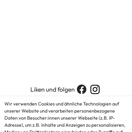
Liken und folgen
Wir verwenden Cookies und ähnliche Technologien auf
unserer Website und verarbeiten personenbezogene
Kundenservice
Rechtliches
Daten von Besucher:innen unserer Webseite (z.B. IP-
AGB
+49 421 596586
Adresse), um z.B. Inhalte und Anzeigen zu personalisieren,
Impressum
Mo. - Fr. 9 - 16 Uhr