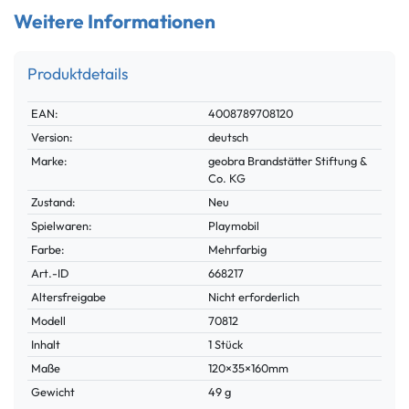
Weitere Informationen
Produktdetails
Technisches
Wert
EAN:
4008789708120
Merkmal
Version:
deutsch
Marke:
geobra Brandstätter Stiftung &
Co. KG
Zustand:
Neu
Spielwaren:
Playmobil
Farbe:
Mehrfarbig
Technisches
Wert
Art.-ID
668217
Merkmal
Altersfreigabe
Nicht erforderlich
Modell
70812
Inhalt
1 Stück
Maße
120×35×160mm
Gewicht
49 g