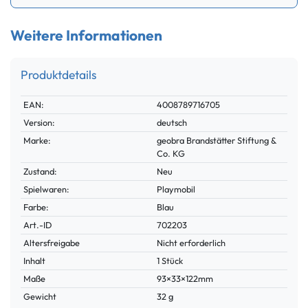
Weitere Informationen
Produktdetails
Technisches
Wert
EAN:
4008789716705
Merkmal
Version:
deutsch
Marke:
geobra Brandstätter Stiftung &
Co. KG
Zustand:
Neu
Spielwaren:
Playmobil
Farbe:
Blau
Technisches
Wert
Art.-ID
702203
Merkmal
Altersfreigabe
Nicht erforderlich
Inhalt
1 Stück
Maße
93×33×122mm
Gewicht
32 g