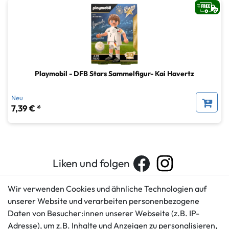
Playmobil - DFB Stars Sammelfigur- Kai Havertz
Neu
7,39 € *
Liken und folgen
Wir verwenden Cookies und ähnliche Technologien auf
unserer Website und verarbeiten personenbezogene
Kundenservice
Rechtliches
Daten von Besucher:innen unserer Webseite (z.B. IP-
AGB
+49 421 596586
Adresse), um z.B. Inhalte und Anzeigen zu personalisieren,