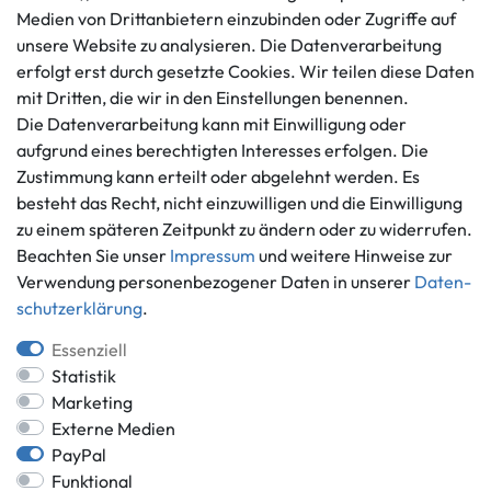
Impressum
Medien von Drittanbietern einzubinden oder Zugriffe auf
Mo. - Fr. 9 - 16 Uhr
Datenschutzerklärung
unsere Website zu analysieren. Die Datenverarbeitung
info@gameworld.de
erfolgt erst durch gesetzte Cookies. Wir teilen diese Daten
Barrierefreiheitserklärung
Kontaktformular
mit Dritten, die wir in den Einstellungen benennen.
Widerrufs­recht
Die Datenverarbeitung kann mit Einwilligung oder
Vertrag widerrufen
aufgrund eines berechtigten Interesses erfolgen. Die
Informationen
Zahlungsmöglichkeiten
Zustimmung kann erteilt oder abgelehnt werden. Es
besteht das Recht, nicht einzuwilligen und die Einwilligung
Ankauf
zu einem späteren Zeitpunkt zu ändern oder zu widerrufen.
Über uns
Beachten Sie unser
Impressum
und weitere Hinweise zur
Häufig gestellte Fragen
Verwendung personenbezogener Daten in unserer
Daten­
Zahlung und Versand
Mitglied im Händlerbund
schutz­erklärung
.
Batterieentsorgung
Essenziell
Statistik
Marketing
Externe Medien
Versand innerhalb Deutschlands.
PayPal
*Alle Preise inkl. gesetzlicher MwSt.,
zzgl. Versandkosten
.
Funktional