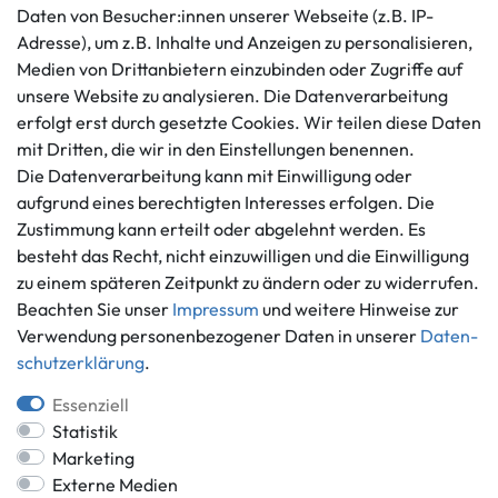
Kundenservice
Rechtliches
Daten von Besucher:innen unserer Webseite (z.B. IP-
AGB
+49 421 596586
Adresse), um z.B. Inhalte und Anzeigen zu personalisieren,
Impressum
Medien von Drittanbietern einzubinden oder Zugriffe auf
Mo. - Fr. 9 - 16 Uhr
Datenschutzerklärung
unsere Website zu analysieren. Die Datenverarbeitung
info@gameworld.de
erfolgt erst durch gesetzte Cookies. Wir teilen diese Daten
Barrierefreiheitserklärung
Kontaktformular
mit Dritten, die wir in den Einstellungen benennen.
Widerrufs­recht
Die Datenverarbeitung kann mit Einwilligung oder
Vertrag widerrufen
aufgrund eines berechtigten Interesses erfolgen. Die
Informationen
Zahlungsmöglichkeiten
Zustimmung kann erteilt oder abgelehnt werden. Es
Ankauf
besteht das Recht, nicht einzuwilligen und die Einwilligung
zu einem späteren Zeitpunkt zu ändern oder zu widerrufen.
Über uns
Beachten Sie unser
Impressum
und weitere Hinweise zur
Häufig gestellte Fragen
Verwendung personenbezogener Daten in unserer
Daten­
Zahlung und Versand
Mitglied im Händlerbund
schutz­erklärung
.
Batterieentsorgung
Essenziell
Statistik
Marketing
Externe Medien
Versand innerhalb Deutschlands.