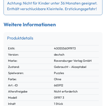
Achtung: Nicht für Kinder unter 36 Monaten geeignet.
Enthält verschluckbare Kleinteile. Erstickungsgefahr!
Weitere Informationen
Produktdetails
Technisches
Wert
EAN:
4005556091973
Merkmal
Version:
deutsch
Marke:
Ravensburger Verlag GmbH
Zustand:
Gebraucht - Akzeptabel
Spielwaren:
Puzzles
Farbe:
Ohne
Technisches
Wert
Art.-ID
665912
Merkmal
Altersfreigabe
Nicht erforderlich
Modell
09197 3
Inhalt
1 Stück