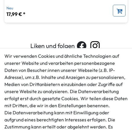
Neu
17,99 € *
Liken und folgen
Wir verwenden Cookies und ähnliche Technologien auf
unserer Website und verarbeiten personenbezogene
Daten von Besucher:innen unserer Webseite (z.B. IP-
Kundenservice
Rechtliches
Adresse), um z.B. Inhalte und Anzeigen zu personalisieren,
AGB
+49 421 596586
Medien von Drittanbietern einzubinden oder Zugriffe auf
Impressum
Mo. - Fr. 9 - 16 Uhr
unsere Website zu analysieren. Die Datenverarbeitung
Datenschutzerklärung
erfolgt erst durch gesetzte Cookies. Wir teilen diese Daten
info@gameworld.de
Barrierefreiheitserklärung
mit Dritten, die wir in den Einstellungen benennen.
Kontaktformular
Widerrufs­recht
Die Datenverarbeitung kann mit Einwilligung oder
Vertrag widerrufen
aufgrund eines berechtigten Interesses erfolgen. Die
Zustimmung kann erteilt oder abgelehnt werden. Es
Informationen
Zahlungsmöglichkeiten