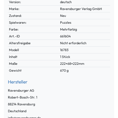
Version:
deutsch
Marke:
Ravensburger Verlag GmbH
Zustand:
Neu
Spielwaren:
Puzzles
Farbe:
Mehrfarbig
Technisches
Wert
Art.-ID
661604
Merkmal
Altersfreigabe
Nicht erforderlich
Modell
16783
Inhalt
1 Stück
Maße
222×68×222mm
Gewicht
670 g
Hersteller
Ravensburger AG
Robert-Bosch-Str.
1
88214
Ravensburg
Deutschland
info@ravensburger.de