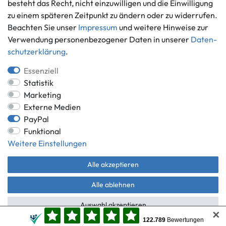
besteht das Recht, nicht einzuwilligen und die Einwilligung
Ankauf
zu einem späteren Zeitpunkt zu ändern oder zu widerrufen.
Über uns
Beachten Sie unser
Impressum
und weitere Hinweise zur
Häufig gestellte Fragen
Verwendung personenbezogener Daten in unserer
Daten­
Zahlung und Versand
schutz­erklärung
.
Mitglied im Händlerbund
Batterieentsorgung
Essenziell
Statistik
Marketing
Externe Medien
Versand innerhalb Deutschlands.
PayPal
Funktional
*Alle Preise inkl. gesetzlicher MwSt.,
zzgl. Versandkosten
.
Weitere Einstellungen
** gilt für Lieferungen innerhalb Deutschlands, Lieferzeiten für andere
Länder entnehmen Sie bitte der Schaltfläche mit den
Versandinformationen.
Alle akzeptieren
© Game World 2026 | Alle Rechte vorbehalten.
Alle ablehnen
Auswahl akzeptieren
✕