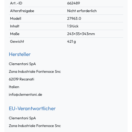
Technisches
Wert
Art.-ID
662489
Merkmal
Altersfreigabe
Nicht erforderlich
Modell
27963.0
Inhalt
1 Stück
Maße
243×35×343mm
Gewicht
421 g
Hersteller
Clementoni SpA
Zona Industriale Fontenoce
Snc
62019
Recanati
Italien
info@clementoni.de
EU-Verantwortlicher
Clementoni SpA
Zona Industriale Fontenoce
Snc