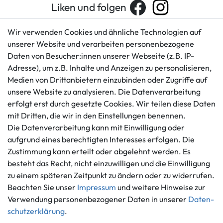
Liken und folgen
Wir verwenden Cookies und ähnliche Technologien auf
unserer Website und verarbeiten personenbezogene
Kundenservice
Rechtliches
Daten von Besucher:innen unserer Webseite (z.B. IP-
AGB
+49 421 596586
Adresse), um z.B. Inhalte und Anzeigen zu personalisieren,
Impressum
Medien von Drittanbietern einzubinden oder Zugriffe auf
Mo. - Fr. 9 - 16 Uhr
Datenschutzerklärung
unsere Website zu analysieren. Die Datenverarbeitung
info@gameworld.de
erfolgt erst durch gesetzte Cookies. Wir teilen diese Daten
Barrierefreiheitserklärung
Kontaktformular
mit Dritten, die wir in den Einstellungen benennen.
Widerrufs­recht
Die Datenverarbeitung kann mit Einwilligung oder
Vertrag widerrufen
aufgrund eines berechtigten Interesses erfolgen. Die
Informationen
Zahlungsmöglichkeiten
Zustimmung kann erteilt oder abgelehnt werden. Es
Ankauf
besteht das Recht, nicht einzuwilligen und die Einwilligung
zu einem späteren Zeitpunkt zu ändern oder zu widerrufen.
Über uns
Beachten Sie unser
Impressum
und weitere Hinweise zur
Häufig gestellte Fragen
Verwendung personenbezogener Daten in unserer
Daten­
Zahlung und Versand
Mitglied im Händlerbund
schutz­erklärung
.
Batterieentsorgung