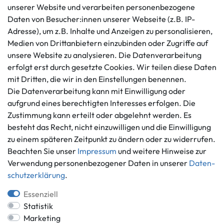
unserer Website und verarbeiten personenbezogene
Daten von Besucher:innen unserer Webseite (z.B. IP-
Kundenservice
Rechtliches
Adresse), um z.B. Inhalte und Anzeigen zu personalisieren,
AGB
+49 421 596586
Medien von Drittanbietern einzubinden oder Zugriffe auf
Impressum
Mo. - Fr. 9 - 16 Uhr
unsere Website zu analysieren. Die Datenverarbeitung
Datenschutzerklärung
erfolgt erst durch gesetzte Cookies. Wir teilen diese Daten
info@gameworld.de
Barrierefreiheitserklärung
mit Dritten, die wir in den Einstellungen benennen.
Kontaktformular
Widerrufs­recht
Die Datenverarbeitung kann mit Einwilligung oder
Vertrag widerrufen
aufgrund eines berechtigten Interesses erfolgen. Die
Zustimmung kann erteilt oder abgelehnt werden. Es
Informationen
Zahlungsmöglichkeiten
besteht das Recht, nicht einzuwilligen und die Einwilligung
Ankauf
zu einem späteren Zeitpunkt zu ändern oder zu widerrufen.
Über uns
Beachten Sie unser
Impressum
und weitere Hinweise zur
Häufig gestellte Fragen
Verwendung personenbezogener Daten in unserer
Daten­
Zahlung und Versand
schutz­erklärung
.
Mitglied im Händlerbund
Batterieentsorgung
Essenziell
Statistik
Marketing