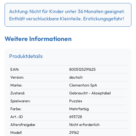
Achtung: Nicht für Kinder unter 36 Monaten geeignet.
Enthält verschluckbare Kleinteile. Erstickungsgefahr!
Weitere Informationen
Produktdetails
Technisches
Wert
EAN:
8005125291625
Merkmal
Version:
deutsch
Marke:
Clementoni SpA
Zustand:
Gebraucht - Akzeptabel
Spielwaren:
Puzzles
Farbe:
Mehrfarbig
Technisches
Wert
Art.-ID
693728
Merkmal
Altersfreigabe
Nicht erforderlich
Modell
29162