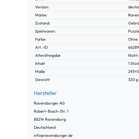
Merkmal
Version:
deuts
Marke:
Raven
Zustand:
Gebra
Spielwaren:
Puzzl
Farbe:
Ohne
Technisches
Wert
Art.-ID
6628
Merkmal
Altersfreigabe
Nicht 
Inhalt
1 Stüc
Maße
293×
Gewicht
320 g
Hersteller
Ravensburger AG
Robert-Bosch-Str.
1
88214
Ravensburg
Deutschland
info@ravensburger.de