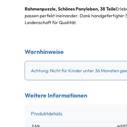
Rahmenpuzzle, Schönes Ponyleben, 38 Teile
Erleb
passen perfekt ineinander. Dank handgefertigter S
Leidenschaft für Qualität.
Warnhinweise
Achtung: Nicht für Kinder unter 36 Monaten geei
Weitere Informationen
Produktdetails
Technisches
Wert
EAN:
4005