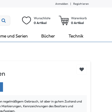
Anmelden
|
Registrieren
Wunschliste
Warenkorb
0 Artikel
0
Artikel
lme und Serien
Bücher
Technik
en
von regelmäßigem Gebrauch, ist aber in gutem Zustand und
ann Markierungen, Kennzeichnungen des Besitzers und
 aufweisen.