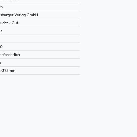
ch
sburger Verlag GmbH
ucht - Gut
es
90
erforderlich
k
5×373mm