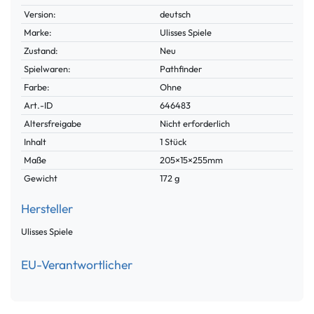
Merkmal
Version:
deutsch
Marke:
Ulisses Spiele
Zustand:
Neu
Spielwaren:
Pathfinder
Farbe:
Ohne
Technisches
Wert
Art.-ID
646483
Merkmal
Altersfreigabe
Nicht erforderlich
Inhalt
1 Stück
Maße
205×15×255mm
Gewicht
172 g
Hersteller
Ulisses Spiele
EU-Verantwortlicher