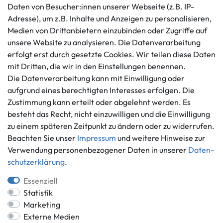
Kundenservice
Rechtliches
Daten von Besucher:innen unserer Webseite (z.B. IP-
AGB
+49 421 596586
Adresse), um z.B. Inhalte und Anzeigen zu personalisieren,
Impressum
Medien von Drittanbietern einzubinden oder Zugriffe auf
Mo. - Fr. 9 - 16 Uhr
Datenschutzerklärung
unsere Website zu analysieren. Die Datenverarbeitung
info@gameworld.de
erfolgt erst durch gesetzte Cookies. Wir teilen diese Daten
Barrierefreiheitserklärung
Kontaktformular
mit Dritten, die wir in den Einstellungen benennen.
Widerrufs­recht
Die Datenverarbeitung kann mit Einwilligung oder
Vertrag widerrufen
aufgrund eines berechtigten Interesses erfolgen. Die
Informationen
Zahlungsmöglichkeiten
Zustimmung kann erteilt oder abgelehnt werden. Es
besteht das Recht, nicht einzuwilligen und die Einwilligung
Ankauf
zu einem späteren Zeitpunkt zu ändern oder zu widerrufen.
Über uns
Beachten Sie unser
Impressum
und weitere Hinweise zur
Häufig gestellte Fragen
Verwendung personenbezogener Daten in unserer
Daten­
Zahlung und Versand
Mitglied im Händlerbund
schutz­erklärung
.
Batterieentsorgung
Essenziell
Statistik
Marketing
Externe Medien
Versand innerhalb Deutschlands.