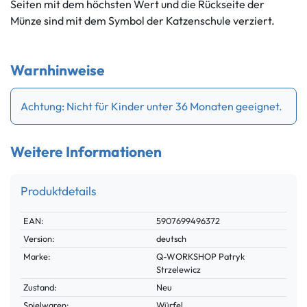
Seiten mit dem höchsten Wert und die Rückseite der
Münze sind mit dem Symbol der Katzenschule verziert.
Warnhinweise
Achtung: Nicht für Kinder unter 36 Monaten geeignet.
Weitere Informationen
Produktdetails
Technisches
Wert
EAN:
5907699496372
Merkmal
Version:
deutsch
Marke:
Q-WORKSHOP Patryk
Strzelewicz
Zustand:
Neu
Spielwaren:
Würfel