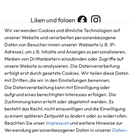
Liken und folgen
Wir verwenden Cookies und ähnliche Technologien auf
unserer Website und verarbeiten personenbezogene
Daten von Besucher:innen unserer Webseite (z.B. IP-
Kundenservice
Rechtliches
Adresse), um z.B. Inhalte und Anzeigen zu personalisieren,
AGB
+49 421 596586
Medien von Drittanbietern einzubinden oder Zugriffe auf
Impressum
Mo. - Fr. 9 - 16 Uhr
unsere Website zu analysieren. Die Datenverarbeitung
Datenschutzerklärung
erfolgt erst durch gesetzte Cookies. Wir teilen diese Daten
info@gameworld.de
Barrierefreiheitserklärung
mit Dritten, die wir in den Einstellungen benennen.
Kontaktformular
Widerrufs­recht
Die Datenverarbeitung kann mit Einwilligung oder
Vertrag widerrufen
aufgrund eines berechtigten Interesses erfolgen. Die
Zustimmung kann erteilt oder abgelehnt werden. Es
Informationen
Zahlungsmöglichkeiten
besteht das Recht, nicht einzuwilligen und die Einwilligung
Ankauf
zu einem späteren Zeitpunkt zu ändern oder zu widerrufen.
Über uns
Beachten Sie unser
Impressum
und weitere Hinweise zur
Häufig gestellte Fragen
Verwendung personenbezogener Daten in unserer
Daten­