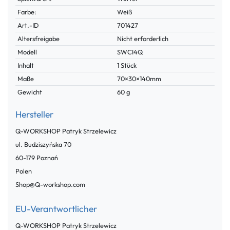
Farbe:
Weiß
Technisches
Wert
Art.-ID
701427
Merkmal
Altersfreigabe
Nicht erforderlich
Modell
SWCI4Q
Inhalt
1 Stück
Maße
70×30×140mm
Gewicht
60 g
Hersteller
Q-WORKSHOP Patryk Strzelewicz
ul. Budziszyńska
70
60-179
Poznań
Polen
Shop@Q-workshop.com
EU-Verantwortlicher
Q-WORKSHOP Patryk Strzelewicz