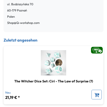
ul. Budziszyńska
70
60-179
Poznań
Polen
Shop@Q-workshop.com
Zuletzt angesehen
The Witcher Dice Set: Ciri - The Law of Surprise (7)
Neu
21,19 € *