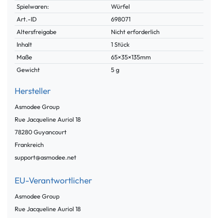
Spielwaren:
Würfel
Technisches
Wert
Art.-ID
698071
Merkmal
Altersfreigabe
Nicht erforderlich
Inhalt
1 Stück
Maße
65×35×135mm
Gewicht
5 g
Hersteller
Asmodee Group
Rue Jacqueline Auriol
18
78280
Guyancourt
Frankreich
support@asmodee.net
EU-Verantwortlicher
Asmodee Group
Rue Jacqueline Auriol
18