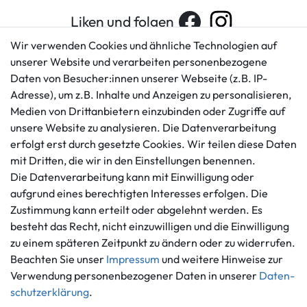
Liken und folgen
Wir verwenden Cookies und ähnliche Technologien auf
unserer Website und verarbeiten personenbezogene
Daten von Besucher:innen unserer Webseite (z.B. IP-
Kundenservice
Rechtliches
Adresse), um z.B. Inhalte und Anzeigen zu personalisieren,
AGB
+49 421 596586
Medien von Drittanbietern einzubinden oder Zugriffe auf
Impressum
Mo. - Fr. 9 - 16 Uhr
unsere Website zu analysieren. Die Datenverarbeitung
Datenschutzerklärung
erfolgt erst durch gesetzte Cookies. Wir teilen diese Daten
info@gameworld.de
Barrierefreiheitserklärung
mit Dritten, die wir in den Einstellungen benennen.
Kontaktformular
Widerrufs­recht
Die Datenverarbeitung kann mit Einwilligung oder
Vertrag widerrufen
aufgrund eines berechtigten Interesses erfolgen. Die
Zustimmung kann erteilt oder abgelehnt werden. Es
Informationen
Zahlungsmöglichkeiten
besteht das Recht, nicht einzuwilligen und die Einwilligung
Ankauf
zu einem späteren Zeitpunkt zu ändern oder zu widerrufen.
Über uns
Beachten Sie unser
Impressum
und weitere Hinweise zur
Häufig gestellte Fragen
Verwendung personenbezogener Daten in unserer
Daten­
Zahlung und Versand
schutz­erklärung
.
Mitglied im Händlerbund
Batterieentsorgung