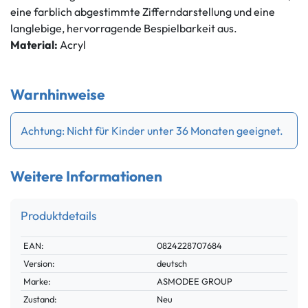
eine farblich abgestimmte Zifferndarstellung und eine
langlebige, hervorragende Bespielbarkeit aus.
Material:
Acryl
Warnhinweise
Achtung: Nicht für Kinder unter 36 Monaten geeignet.
Weitere Informationen
Produktdetails
Technisches
Wert
EAN:
0824228707684
Merkmal
Version:
deutsch
Marke:
ASMODEE GROUP
Zustand:
Neu