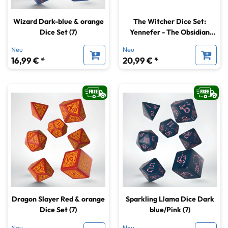
Wizard Dark-blue & orange
The Witcher Dice Set:
Dice Set (7)
Yennefer - The Obsidian
Star (7)
Neu
Neu
16,99 € *
20,99 € *
Dragon Slayer Red & orange
Sparkling Llama Dice Dark
Dice Set (7)
blue/Pink (7)
Neu
Neu