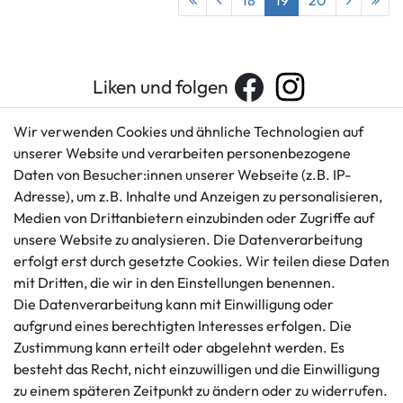
18
19
20
Liken und folgen
Wir verwenden Cookies und ähnliche Technologien auf
unserer Website und verarbeiten personenbezogene
Kundenservice
Rechtliches
Daten von Besucher:innen unserer Webseite (z.B. IP-
AGB
+49 421 596586
Adresse), um z.B. Inhalte und Anzeigen zu personalisieren,
Impressum
Medien von Drittanbietern einzubinden oder Zugriffe auf
Mo. - Fr. 9 - 16 Uhr
Datenschutzerklärung
unsere Website zu analysieren. Die Datenverarbeitung
info@gameworld.de
erfolgt erst durch gesetzte Cookies. Wir teilen diese Daten
Barrierefreiheitserklärung
Kontaktformular
mit Dritten, die wir in den Einstellungen benennen.
Widerrufs­recht
Die Datenverarbeitung kann mit Einwilligung oder
Vertrag widerrufen
aufgrund eines berechtigten Interesses erfolgen. Die
Informationen
Zahlungsmöglichkeiten
Zustimmung kann erteilt oder abgelehnt werden. Es
besteht das Recht, nicht einzuwilligen und die Einwilligung
Ankauf
zu einem späteren Zeitpunkt zu ändern oder zu widerrufen.
Über uns