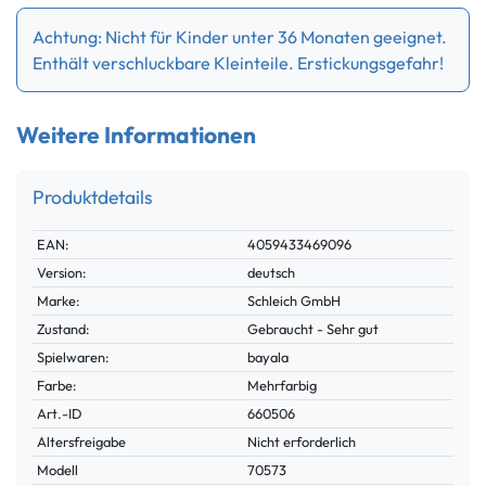
Achtung: Nicht für Kinder unter 36 Monaten geeignet.
Enthält verschluckbare Kleinteile. Erstickungsgefahr!
Weitere Informationen
Produktdetails
Technisches
Wert
EAN:
4059433469096
Merkmal
Version:
deutsch
Marke:
Schleich GmbH
Zustand:
Gebraucht - Sehr gut
Spielwaren:
bayala
Farbe:
Mehrfarbig
Technisches
Wert
Art.-ID
660506
Merkmal
Altersfreigabe
Nicht erforderlich
Modell
70573