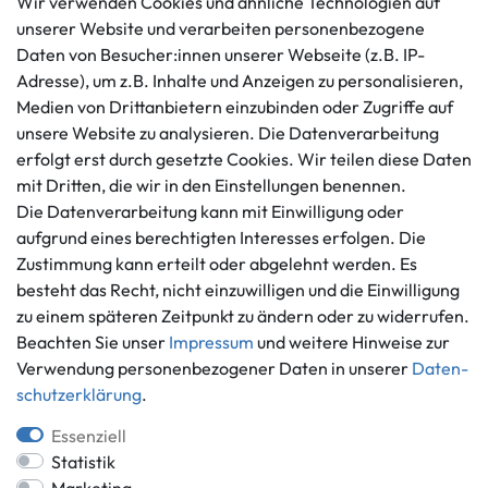
Wir verwenden Cookies und ähnliche Technologien auf
unserer Website und verarbeiten personenbezogene
Kundenservice
Rechtliches
Daten von Besucher:innen unserer Webseite (z.B. IP-
AGB
+49 421 596586
Adresse), um z.B. Inhalte und Anzeigen zu personalisieren,
Impressum
Medien von Drittanbietern einzubinden oder Zugriffe auf
Mo. - Fr. 9 - 16 Uhr
Datenschutzerklärung
unsere Website zu analysieren. Die Datenverarbeitung
info@gameworld.de
Barrierefreiheitserklärung
erfolgt erst durch gesetzte Cookies. Wir teilen diese Daten
Kontaktformular
mit Dritten, die wir in den Einstellungen benennen.
Widerrufs­recht
Die Datenverarbeitung kann mit Einwilligung oder
Vertrag widerrufen
aufgrund eines berechtigten Interesses erfolgen. Die
Informationen
Zahlungsmöglichkeiten
Zustimmung kann erteilt oder abgelehnt werden. Es
Ankauf
besteht das Recht, nicht einzuwilligen und die Einwilligung
zu einem späteren Zeitpunkt zu ändern oder zu widerrufen.
Über uns
Beachten Sie unser
Impressum
und weitere Hinweise zur
Häufig gestellte Fragen
Verwendung personenbezogener Daten in unserer
Daten­
Zahlung und Versand
Mitglied im Händlerbund
schutz­erklärung
.
Batterieentsorgung
Essenziell
Statistik