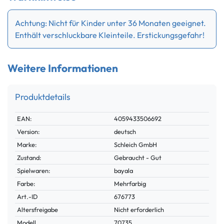
Achtung: Nicht für Kinder unter 36 Monaten geeignet.
Enthält verschluckbare Kleinteile. Erstickungsgefahr!
Weitere Informationen
Produktdetails
Technisches
Wert
EAN:
4059433506692
Merkmal
Version:
deutsch
Marke:
Schleich GmbH
Zustand:
Gebraucht - Gut
Spielwaren:
bayala
Farbe:
Mehrfarbig
Technisches
Wert
Art.-ID
676773
Merkmal
Altersfreigabe
Nicht erforderlich
Modell
70735