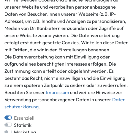
unserer Website und verarbeiten personenbezogene
Daten von Besucher:innen unserer Webseite (z.B. IP-
Kundenservice
Rechtliches
Adresse), um z.B. Inhalte und Anzeigen zu personalisieren,
AGB
+49 421 596586
Medien von Drittanbietern einzubinden oder Zugriffe auf
Impressum
Mo. - Fr. 9 - 16 Uhr
unsere Website zu analysieren. Die Datenverarbeitung
Datenschutzerklärung
erfolgt erst durch gesetzte Cookies. Wir teilen diese Daten
info@gameworld.de
Barrierefreiheitserklärung
mit Dritten, die wir in den Einstellungen benennen.
Kontaktformular
Widerrufs­recht
Die Datenverarbeitung kann mit Einwilligung oder
Vertrag widerrufen
aufgrund eines berechtigten Interesses erfolgen. Die
Zustimmung kann erteilt oder abgelehnt werden. Es
Informationen
Zahlungsmöglichkeiten
besteht das Recht, nicht einzuwilligen und die Einwilligung
Ankauf
zu einem späteren Zeitpunkt zu ändern oder zu widerrufen.
Über uns
Beachten Sie unser
Impressum
und weitere Hinweise zur
Häufig gestellte Fragen
Verwendung personenbezogener Daten in unserer
Daten­
Zahlung und Versand
schutz­erklärung
.
Mitglied im Händlerbund
Batterieentsorgung
Essenziell
Statistik
Marketing