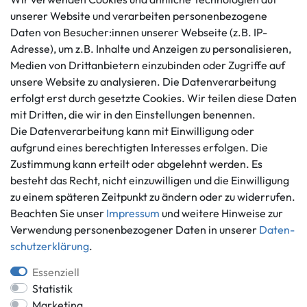
unserer Website und verarbeiten personenbezogene
Daten von Besucher:innen unserer Webseite (z.B. IP-
Kundenservice
Rechtliches
Adresse), um z.B. Inhalte und Anzeigen zu personalisieren,
AGB
+49 421 596586
Medien von Drittanbietern einzubinden oder Zugriffe auf
Impressum
Mo. - Fr. 9 - 16 Uhr
unsere Website zu analysieren. Die Datenverarbeitung
Datenschutzerklärung
erfolgt erst durch gesetzte Cookies. Wir teilen diese Daten
info@gameworld.de
Barrierefreiheitserklärung
mit Dritten, die wir in den Einstellungen benennen.
Kontaktformular
Widerrufs­recht
Die Datenverarbeitung kann mit Einwilligung oder
Vertrag widerrufen
aufgrund eines berechtigten Interesses erfolgen. Die
Zustimmung kann erteilt oder abgelehnt werden. Es
Informationen
Zahlungsmöglichkeiten
besteht das Recht, nicht einzuwilligen und die Einwilligung
Ankauf
zu einem späteren Zeitpunkt zu ändern oder zu widerrufen.
Über uns
Beachten Sie unser
Impressum
und weitere Hinweise zur
Häufig gestellte Fragen
Verwendung personenbezogener Daten in unserer
Daten­
Zahlung und Versand
schutz­erklärung
.
Mitglied im Händlerbund
Batterieentsorgung
Essenziell
Statistik
Marketing