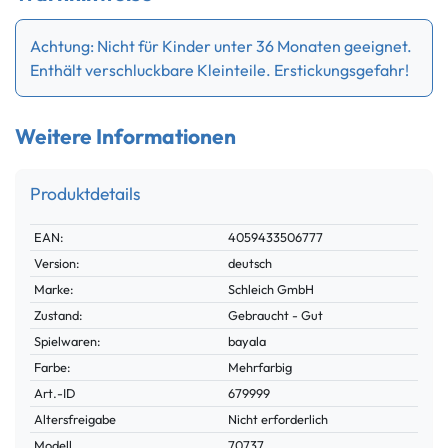
Achtung: Nicht für Kinder unter 36 Monaten geeignet.
Enthält verschluckbare Kleinteile. Erstickungsgefahr!
Weitere Informationen
Produktdetails
Technisches
Wert
EAN:
4059433506777
Merkmal
Version:
deutsch
Marke:
Schleich GmbH
Zustand:
Gebraucht - Gut
Spielwaren:
bayala
Farbe:
Mehrfarbig
Technisches
Wert
Art.-ID
679999
Merkmal
Altersfreigabe
Nicht erforderlich
Modell
70737