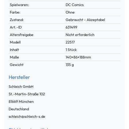
Spielwaren:
DC Comics
Farbe:
Ohne
Zustand:
Gebraucht - Akzeptabel
Technisches
Wert
Art.-ID
631499
Merkmal
Altersfreigabe
Nicht erforderlich
Modell
22517
Inhalt
1 Stück
Maße
140×86×188mm
Gewicht
135 g
Hersteller
Schleich GmbH
St.-Martin-Straße
102
81669
München
Deutschland
schleich@schleich-s.de