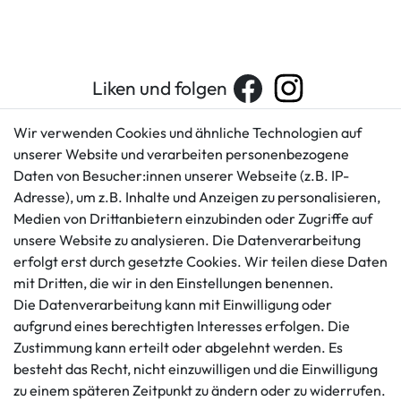
Liken und folgen
Wir verwenden Cookies und ähnliche Technologien auf
unserer Website und verarbeiten personenbezogene
Kundenservice
Rechtliches
Daten von Besucher:innen unserer Webseite (z.B. IP-
AGB
+49 421 596586
Adresse), um z.B. Inhalte und Anzeigen zu personalisieren,
Impressum
Medien von Drittanbietern einzubinden oder Zugriffe auf
Mo. - Fr. 9 - 16 Uhr
Datenschutzerklärung
unsere Website zu analysieren. Die Datenverarbeitung
info@gameworld.de
erfolgt erst durch gesetzte Cookies. Wir teilen diese Daten
Barrierefreiheitserklärung
Kontaktformular
mit Dritten, die wir in den Einstellungen benennen.
Widerrufs­recht
Die Datenverarbeitung kann mit Einwilligung oder
Vertrag widerrufen
aufgrund eines berechtigten Interesses erfolgen. Die
Informationen
Zahlungsmöglichkeiten
Zustimmung kann erteilt oder abgelehnt werden. Es
Ankauf
besteht das Recht, nicht einzuwilligen und die Einwilligung
zu einem späteren Zeitpunkt zu ändern oder zu widerrufen.
Über uns