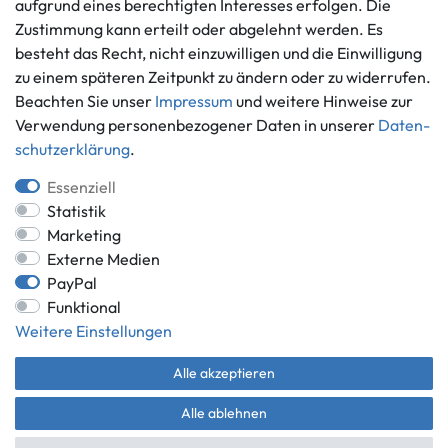
aufgrund eines berechtigten Interesses erfolgen. Die
Informationen
Zahlungsmöglichkeiten
Zustimmung kann erteilt oder abgelehnt werden. Es
Ankauf
besteht das Recht, nicht einzuwilligen und die Einwilligung
zu einem späteren Zeitpunkt zu ändern oder zu widerrufen.
Über uns
Beachten Sie unser
Impressum
und weitere Hinweise zur
Häufig gestellte Fragen
Verwendung personenbezogener Daten in unserer
Daten­
Zahlung und Versand
Mitglied im Händlerbund
schutz­erklärung
.
Batterieentsorgung
Essenziell
Statistik
Marketing
Externe Medien
Versand innerhalb Deutschlands.
PayPal
*Alle Preise inkl. gesetzlicher MwSt.,
zzgl. Versandkosten
.
Funktional
** gilt für Lieferungen innerhalb Deutschlands, Lieferzeiten für andere
Weitere Einstellungen
Länder entnehmen Sie bitte der Schaltfläche mit den
Versandinformationen.
Alle akzeptieren
© Game World 2026 | Alle Rechte vorbehalten.
Alle ablehnen