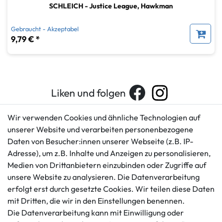
SCHLEICH - Justice League, Hawkman
Gebraucht - Akzeptabel
9,79 € *
Liken und folgen
Wir verwenden Cookies und ähnliche Technologien auf
unserer Website und verarbeiten personenbezogene
Kundenservice
Rechtliches
Daten von Besucher:innen unserer Webseite (z.B. IP-
AGB
+49 421 596586
Adresse), um z.B. Inhalte und Anzeigen zu personalisieren,
Impressum
Medien von Drittanbietern einzubinden oder Zugriffe auf
Mo. - Fr. 9 - 16 Uhr
Datenschutzerklärung
unsere Website zu analysieren. Die Datenverarbeitung
info@gameworld.de
Barrierefreiheitserklärung
erfolgt erst durch gesetzte Cookies. Wir teilen diese Daten
Kontaktformular
mit Dritten, die wir in den Einstellungen benennen.
Widerrufs­recht
Die Datenverarbeitung kann mit Einwilligung oder
Vertrag widerrufen