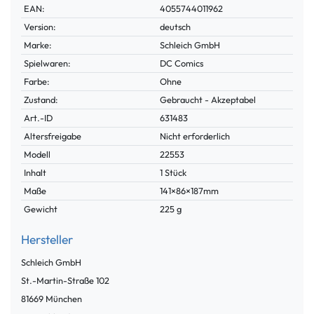
Technisches
Wert
EAN:
4055744011962
Merkmal
Version:
deutsch
Marke:
Schleich GmbH
Spielwaren:
DC Comics
Farbe:
Ohne
Zustand:
Gebraucht - Akzeptabel
Technisches
Wert
Art.-ID
631483
Merkmal
Altersfreigabe
Nicht erforderlich
Modell
22553
Inhalt
1 Stück
Maße
141×86×187mm
Gewicht
225 g
Hersteller
Schleich GmbH
St.-Martin-Straße
102
81669
München