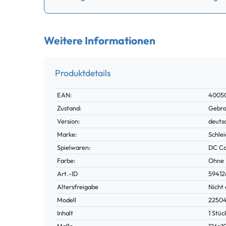
Weitere Informationen
Produktdetails
Technisches
Wert
EAN:
4005
Merkmal
Zustand:
Gebra
Version:
deuts
Marke:
Schle
Spielwaren:
DC Co
Farbe:
Ohne
Technisches
Wert
Art.-ID
59412
Merkmal
Altersfreigabe
Nicht 
Modell
2250
Inhalt
1 Stüc