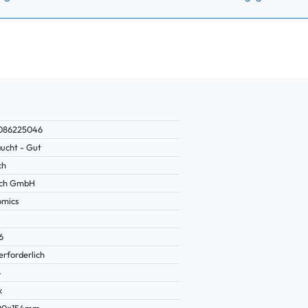
086225046
ucht - Gut
ch
ich GmbH
mics
6
erforderlich
4
k