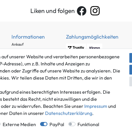
Liken und folgen
Informationen
Zahlungsmöglichkeiten
Ankauf
Über uns
 auf unserer Website und verarbeiten personenbezogene
Häufig gestellte Fragen
P-Adresse), um z.B. Inhalte und Anzeigen zu
Zahlung und Versand
nden oder Zugriffe auf unsere Website zu analysieren. Die
Mitglied im Händlerbund
Batterieentsorgung
es. Wir teilen diese Daten mit Dritten, die wir in den
aufgrund eines berechtigten Interesses erfolgen. Die
besteht das Recht, nicht einzuwilligen und die
n oder zu widerrufen. Beachten Sie unser
Impressum
und
Versand innerhalb Deutschlands.
ner Daten in unserer
Daten­schutz­erklärung
.
*Alle Preise inkl. gesetzlicher MwSt.,
zzgl. Versandkosten
.
 Deutschlands, Lieferzeiten für andere Länder entnehmen Sie bitte der Schaltfl
Externe Medien
PayPal
Funktional