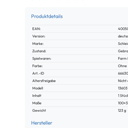
Produktdetails
Technisches
Wert
EAN:
4005
Merkmal
Version:
deuts
Marke:
Schle
Zustand:
Gebra
Spielwaren:
Farm 
Farbe:
Ohne
Technisches
Wert
Art.-ID
66630
Merkmal
Altersfreigabe
Nicht 
Modell
13603
Inhalt
1 Stüc
Maße
100×
Gewicht
123 g
Hersteller