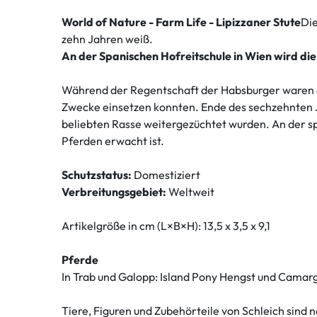
World of Nature - Farm Life - Lipizzaner Stute
Die
zehn Jahren weiß.
An der Spanischen Hofreitschule in Wien wird die
Während der Regentschaft der Habsburger waren der A
Zwecke einsetzen konnten. Ende des sechzehnten Ja
beliebten Rasse weitergezüchtet wurden. An der spa
Pferden erwacht ist.
Schutzstatus:
Domestiziert
Verbreitungsgebiet:
Weltweit
Artikelgröße in cm (L×B×H): 13,5 x 3,5 x 9,1
Pferde
In Trab und Galopp: Island Pony Hengst und Camarg
Tiere, Figuren und Zubehörteile von Schleich sind