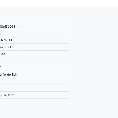
086136038
ch
ich GmbH
ucht - Gut
Life
1
erforderlich
k
35×140mm