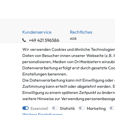
Kundenservice
Rechtliches
AGB
+49 421 596586
Impressum
Mo. - Fr. 9 - 16 Uhr
Wir verwenden Cookies und ähnliche Technologien
Datenschutzerklärung
Daten von Besucher:innen unserer Webseite (z.B. I
info@gameworld.de
Barrierefreiheitserklärung
personalisieren, Medien von Drittanbietern einzubi
Kontaktformular
Widerrufs­recht
Datenverarbeitung erfolgt erst durch gesetzte Cooki
Vertrag widerrufen
Einstellungen benennen.
Die Datenverarbeitung kann mit Einwilligung oder 
Zustimmung kann erteilt oder abgelehnt werden. Es 
Einwilligung zu einem späteren Zeitpunkt zu änder
weitere Hinweise zur Verwendung personenbezoge
** gilt für Lieferungen innerhalb
Essenziell
Statistik
Marketing
Weitere Einstellungen