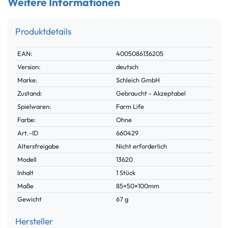
Weitere Informationen
Produktdetails
Technisches
Wert
EAN:
4005086136205
Merkmal
Version:
deutsch
Marke:
Schleich GmbH
Zustand:
Gebraucht - Akzeptabel
Spielwaren:
Farm Life
Farbe:
Ohne
Technisches
Wert
Art.-ID
660429
Merkmal
Altersfreigabe
Nicht erforderlich
Modell
13620
Inhalt
1 Stück
Maße
85×50×100mm
Gewicht
67 g
Hersteller