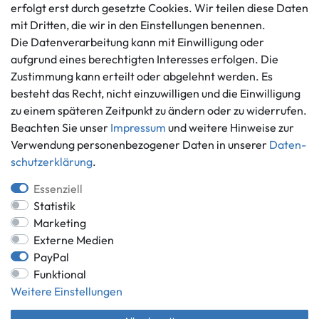
erfolgt erst durch gesetzte Cookies. Wir teilen diese Daten
info@gameworld.de
Barrierefreiheitserklärung
mit Dritten, die wir in den Einstellungen benennen.
Kontaktformular
Widerrufs­recht
Die Datenverarbeitung kann mit Einwilligung oder
Vertrag widerrufen
aufgrund eines berechtigten Interesses erfolgen. Die
Zustimmung kann erteilt oder abgelehnt werden. Es
Informationen
Zahlungsmöglichkeiten
besteht das Recht, nicht einzuwilligen und die Einwilligung
Ankauf
zu einem späteren Zeitpunkt zu ändern oder zu widerrufen.
Über uns
Beachten Sie unser
Impressum
und weitere Hinweise zur
Häufig gestellte Fragen
Verwendung personenbezogener Daten in unserer
Daten­
Zahlung und Versand
schutz­erklärung
.
Mitglied im Händlerbund
Batterieentsorgung
Essenziell
Statistik
Marketing
Externe Medien
Versand innerhalb Deutschlands.
PayPal
Funktional
*Alle Preise inkl. gesetzlicher MwSt.,
zzgl. Versandkosten
.
Weitere Einstellungen
** gilt für Lieferungen innerhalb Deutschlands, Lieferzeiten für andere
Länder entnehmen Sie bitte der Schaltfläche mit den