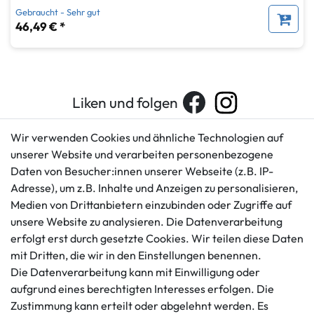
Gebraucht - Sehr gut
46,49 € *
Liken und folgen
Wir verwenden Cookies und ähnliche Technologien auf
unserer Website und verarbeiten personenbezogene
Kundenservice
Rechtliches
Daten von Besucher:innen unserer Webseite (z.B. IP-
AGB
+49 421 596586
Adresse), um z.B. Inhalte und Anzeigen zu personalisieren,
Impressum
Medien von Drittanbietern einzubinden oder Zugriffe auf
Mo. - Fr. 9 - 16 Uhr
Datenschutzerklärung
unsere Website zu analysieren. Die Datenverarbeitung
info@gameworld.de
Barrierefreiheitserklärung
erfolgt erst durch gesetzte Cookies. Wir teilen diese Daten
Kontaktformular
mit Dritten, die wir in den Einstellungen benennen.
Widerrufs­recht
Die Datenverarbeitung kann mit Einwilligung oder
Vertrag widerrufen
aufgrund eines berechtigten Interesses erfolgen. Die
Informationen
Zahlungsmöglichkeiten
Zustimmung kann erteilt oder abgelehnt werden. Es