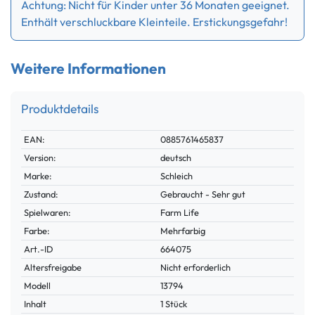
Achtung: Nicht für Kinder unter 36 Monaten geeignet.
Enthält verschluckbare Kleinteile. Erstickungsgefahr!
Weitere Informationen
Produktdetails
Technisches
Wert
EAN:
0885761465837
Merkmal
Version:
deutsch
Marke:
Schleich
Zustand:
Gebraucht - Sehr gut
Spielwaren:
Farm Life
Farbe:
Mehrfarbig
Technisches
Wert
Art.-ID
664075
Merkmal
Altersfreigabe
Nicht erforderlich
Modell
13794
Inhalt
1 Stück