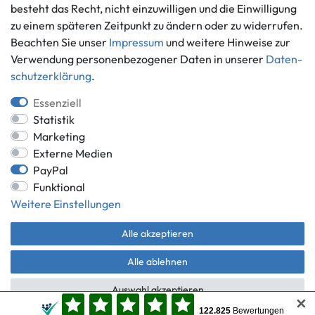
Ankauf
besteht das Recht, nicht einzuwilligen und die Einwilligung
zu einem späteren Zeitpunkt zu ändern oder zu widerrufen.
Über uns
Beachten Sie unser
Impressum
und weitere Hinweise zur
Häufig gestellte Fragen
Verwendung personenbezogener Daten in unserer
Daten­
Zahlung und Versand
Mitglied im Händlerbund
schutz­erklärung
.
Batterieentsorgung
Essenziell
Statistik
Marketing
Externe Medien
Versand innerhalb Deutschlands.
PayPal
*Alle Preise inkl. gesetzlicher MwSt.,
zzgl. Versandkosten
.
Funktional
** gilt für Lieferungen innerhalb Deutschlands, Lieferzeiten für andere
Weitere Einstellungen
Länder entnehmen Sie bitte der Schaltfläche mit den
Versandinformationen.
Alle akzeptieren
© Game World 2026 | Alle Rechte vorbehalten.
Alle ablehnen
Auswahl akzeptieren
✕