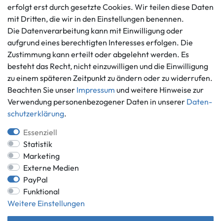
Datenschutzerklärung
erfolgt erst durch gesetzte Cookies. Wir teilen diese Daten
info@gameworld.de
Barrierefreiheitserklärung
mit Dritten, die wir in den Einstellungen benennen.
Kontaktformular
Widerrufs­recht
Die Datenverarbeitung kann mit Einwilligung oder
Vertrag widerrufen
aufgrund eines berechtigten Interesses erfolgen. Die
Zustimmung kann erteilt oder abgelehnt werden. Es
Informationen
Zahlungsmöglichkeiten
besteht das Recht, nicht einzuwilligen und die Einwilligung
Ankauf
zu einem späteren Zeitpunkt zu ändern oder zu widerrufen.
Über uns
Beachten Sie unser
Impressum
und weitere Hinweise zur
Häufig gestellte Fragen
Verwendung personenbezogener Daten in unserer
Daten­
Zahlung und Versand
schutz­erklärung
.
Mitglied im Händlerbund
Batterieentsorgung
Essenziell
Statistik
Marketing
Externe Medien
Versand innerhalb Deutschlands.
PayPal
Funktional
*Alle Preise inkl. gesetzlicher MwSt.,
zzgl. Versandkosten
.
Weitere Einstellungen
** gilt für Lieferungen innerhalb Deutschlands, Lieferzeiten für andere
Länder entnehmen Sie bitte der Schaltfläche mit den