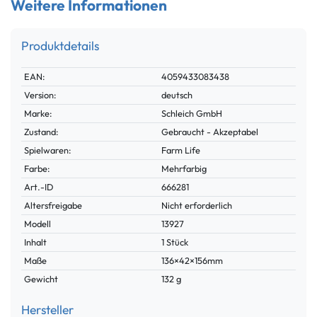
Weitere Informationen
Produktdetails
Technisches
Wert
EAN:
4059433083438
Merkmal
Version:
deutsch
Marke:
Schleich GmbH
Zustand:
Gebraucht - Akzeptabel
Spielwaren:
Farm Life
Farbe:
Mehrfarbig
Technisches
Wert
Art.-ID
666281
Merkmal
Altersfreigabe
Nicht erforderlich
Modell
13927
Inhalt
1 Stück
Maße
136×42×156mm
Gewicht
132 g
Hersteller