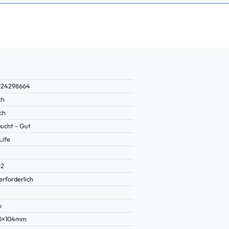
924298664
ch
ch
ucht - Gut
Life
32
erforderlich
k
0×104mm