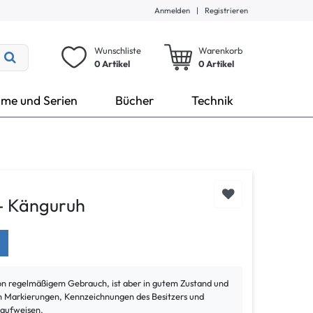
Anmelden
|
Registrieren
Wunschliste
Warenkorb
0 Artikel
0
Artikel
lme und Serien
Bücher
Technik
- Känguruh
von regelmäßigem Gebrauch, ist aber in gutem Zustand und
ann Markierungen, Kennzeichnungen des Besitzers und
 aufweisen.