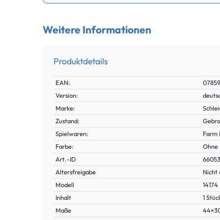
Weitere Informationen
Produktdetails
Technisches
Wert
EAN:
0785
Merkmal
Version:
deuts
Marke:
Schlei
Zustand:
Gebra
Spielwaren:
Farm 
Farbe:
Ohne
Technisches
Wert
Art.-ID
6605
Merkmal
Altersfreigabe
Nicht 
Modell
14174
Inhalt
1 Stüc
Maße
44×3