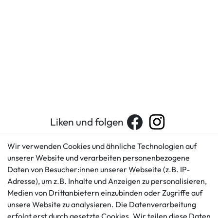
Liken und folgen
Wir verwenden Cookies und ähnliche Technologien auf
unserer Website und verarbeiten personenbezogene
Kundenservice
Rechtliches
Daten von Besucher:innen unserer Webseite (z.B. IP-
AGB
+49 421 596586
Adresse), um z.B. Inhalte und Anzeigen zu personalisieren,
Impressum
Medien von Drittanbietern einzubinden oder Zugriffe auf
Mo. - Fr. 9 - 16 Uhr
Datenschutzerklärung
unsere Website zu analysieren. Die Datenverarbeitung
info@gameworld.de
erfolgt erst durch gesetzte Cookies. Wir teilen diese Daten
Barrierefreiheitserklärung