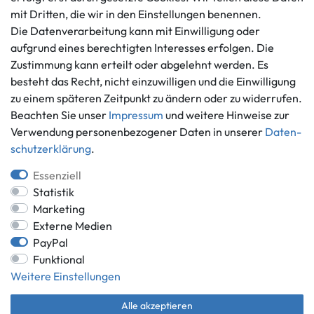
Kontaktformular
mit Dritten, die wir in den Einstellungen benennen.
Widerrufs­recht
Die Datenverarbeitung kann mit Einwilligung oder
Vertrag widerrufen
aufgrund eines berechtigten Interesses erfolgen. Die
Informationen
Zahlungsmöglichkeiten
Zustimmung kann erteilt oder abgelehnt werden. Es
Ankauf
besteht das Recht, nicht einzuwilligen und die Einwilligung
zu einem späteren Zeitpunkt zu ändern oder zu widerrufen.
Über uns
Beachten Sie unser
Impressum
und weitere Hinweise zur
Häufig gestellte Fragen
Verwendung personenbezogener Daten in unserer
Daten­
Zahlung und Versand
Mitglied im Händlerbund
schutz­erklärung
.
Batterieentsorgung
Essenziell
Statistik
Marketing
Externe Medien
Versand innerhalb Deutschlands.
PayPal
*Alle Preise inkl. gesetzlicher MwSt.,
zzgl. Versandkosten
.
Funktional
** gilt für Lieferungen innerhalb Deutschlands, Lieferzeiten für andere
Weitere Einstellungen
Länder entnehmen Sie bitte der Schaltfläche mit den
Versandinformationen.
Alle akzeptieren