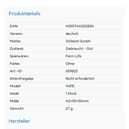
Produktdetails
Technisches
Wert
EAN:
4055744020834
Merkmal
Version:
deutsch
Marke:
Schleich GmbH
Zustand:
Gebraucht - Gut
Spielwaren:
Farm Life
Farbe:
Ohne
Technisches
Wert
Art.-ID
659825
Merkmal
Altersfreigabe
Nicht erforderlich
Modell
14815
Inhalt
1 Stück
Maße
42×35×50mm
Gewicht
27 g
Hersteller