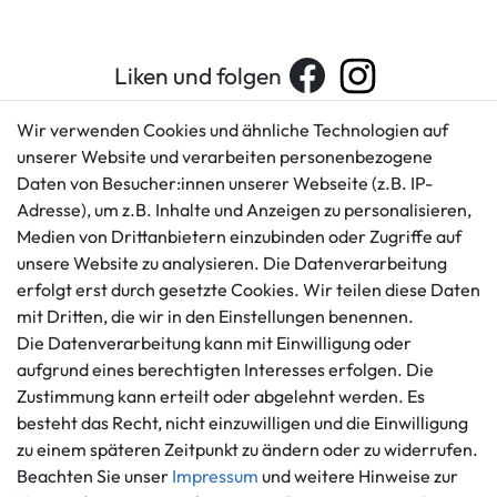
Liken und folgen
Wir verwenden Cookies und ähnliche Technologien auf
unserer Website und verarbeiten personenbezogene
Kundenservice
Rechtliches
Daten von Besucher:innen unserer Webseite (z.B. IP-
AGB
+49 421 596586
Adresse), um z.B. Inhalte und Anzeigen zu personalisieren,
Impressum
Medien von Drittanbietern einzubinden oder Zugriffe auf
Mo. - Fr. 9 - 16 Uhr
Datenschutzerklärung
unsere Website zu analysieren. Die Datenverarbeitung
info@gameworld.de
erfolgt erst durch gesetzte Cookies. Wir teilen diese Daten
Barrierefreiheitserklärung
Kontaktformular
mit Dritten, die wir in den Einstellungen benennen.
Widerrufs­recht
Die Datenverarbeitung kann mit Einwilligung oder
Vertrag widerrufen
aufgrund eines berechtigten Interesses erfolgen. Die
Informationen
Zahlungsmöglichkeiten
Zustimmung kann erteilt oder abgelehnt werden. Es
besteht das Recht, nicht einzuwilligen und die Einwilligung
Ankauf
zu einem späteren Zeitpunkt zu ändern oder zu widerrufen.
Über uns
Beachten Sie unser
Impressum
und weitere Hinweise zur
Häufig gestellte Fragen