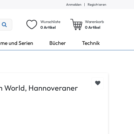
Anmelden
|
Registrieren
Wunschliste
Warenkorb
0 Artikel
0
Artikel
lme und Serien
Bücher
Technik
m World, Hannoveraner