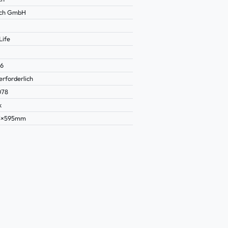
ich GmbH
Life
56
erforderlich
078
k
13×595mm