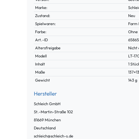
Marke:
Schle
Zustand:
Neu
Spielwaren:
Farm 
Farbe:
Ohne
Technisches
Wert
Art.-ID
6586
Merkmal
Altersfreigabe
Nicht 
Modell
LT-17
Inhalt
1 Stüc
Maße
137×
Gewicht
143 g
Hersteller
Schleich GmbH
St.-Martin-Straße
102
81669
München
Deutschland
schleich@schleich-s.de