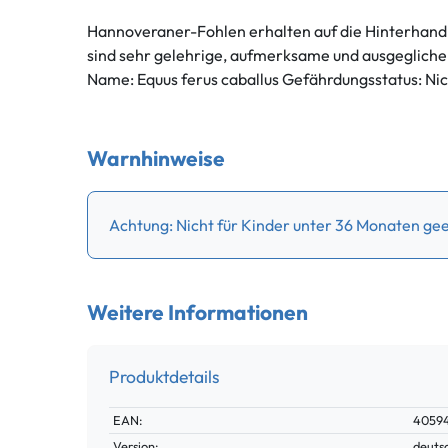
Hannoveraner-Fohlen erhalten auf die Hinterhand 
sind sehr gelehrige, aufmerksame und ausgeglichen
Name: Equus ferus caballus Gefährdungsstatus: Ni
Warnhinweise
Achtung: Nicht für Kinder unter 36 Monaten gee
Weitere Informationen
Produktdetails
Technisches
Wert
EAN:
4059
Merkmal
Version:
deuts