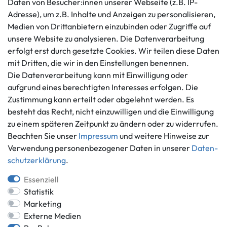
Daten von Besucher:innen unserer Webseite (z.B. IP-
AGB
+49 421 596586
Adresse), um z.B. Inhalte und Anzeigen zu personalisieren,
Impressum
Medien von Drittanbietern einzubinden oder Zugriffe auf
Mo. - Fr. 9 - 16 Uhr
Datenschutzerklärung
unsere Website zu analysieren. Die Datenverarbeitung
info@gameworld.de
Barrierefreiheitserklärung
erfolgt erst durch gesetzte Cookies. Wir teilen diese Daten
Kontaktformular
mit Dritten, die wir in den Einstellungen benennen.
Widerrufs­recht
Die Datenverarbeitung kann mit Einwilligung oder
Vertrag widerrufen
aufgrund eines berechtigten Interesses erfolgen. Die
Informationen
Zahlungsmöglichkeiten
Zustimmung kann erteilt oder abgelehnt werden. Es
Ankauf
besteht das Recht, nicht einzuwilligen und die Einwilligung
zu einem späteren Zeitpunkt zu ändern oder zu widerrufen.
Über uns
Beachten Sie unser
Impressum
und weitere Hinweise zur
Häufig gestellte Fragen
Verwendung personenbezogener Daten in unserer
Daten­
Zahlung und Versand
Mitglied im Händlerbund
schutz­erklärung
.
Batterieentsorgung
Essenziell
Statistik
Marketing
Externe Medien
Versand innerhalb Deutschlands.