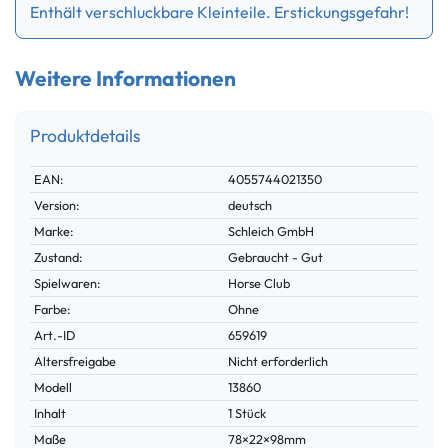
Enthält verschluckbare Kleinteile. Erstickungsgefahr!
Weitere Informationen
Produktdetails
Technisches
Wert
EAN:
4055744021350
Merkmal
Version:
deutsch
Marke:
Schleich GmbH
Zustand:
Gebraucht - Gut
Spielwaren:
Horse Club
Farbe:
Ohne
Technisches
Wert
Art.-ID
659619
Merkmal
Altersfreigabe
Nicht erforderlich
Modell
13860
Inhalt
1 Stück
Maße
78×22×98mm