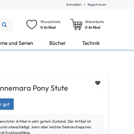
Anmelden
|
Registrieren
Wunschliste
Warenkorb
0 Artikel
0
Artikel
lme und Serien
Bücher
Technik
onnemara Pony Stute
r gut
genutzter Artikel in sehr gutem Zustand. Der Artikel ist
t und unbeschädigt, kann aber leichte Gebrauchsspuren
voll funktionsfähig.