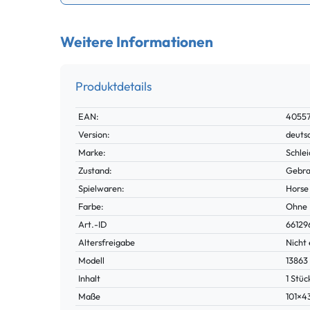
Weitere Informationen
Produktdetails
Technisches
Wert
EAN:
4055
Merkmal
Version:
deuts
Marke:
Schle
Zustand:
Gebra
Spielwaren:
Horse
Farbe:
Ohne
Technisches
Wert
Art.-ID
66129
Merkmal
Altersfreigabe
Nicht 
Modell
13863
Inhalt
1 Stüc
Maße
101×