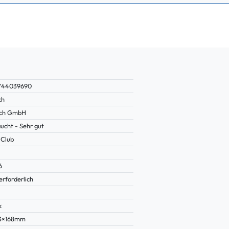
744039690
ch
ich GmbH
ucht - Sehr gut
 Club
6
erforderlich
k
43×168mm