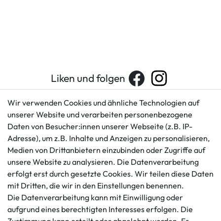
Liken und folgen
Wir verwenden Cookies und ähnliche Technologien auf
unserer Website und verarbeiten personenbezogene
Kundenservice
Rechtliches
Daten von Besucher:innen unserer Webseite (z.B. IP-
AGB
+49 421 596586
Adresse), um z.B. Inhalte und Anzeigen zu personalisieren,
Impressum
Medien von Drittanbietern einzubinden oder Zugriffe auf
Mo. - Fr. 9 - 16 Uhr
Datenschutzerklärung
unsere Website zu analysieren. Die Datenverarbeitung
info@gameworld.de
erfolgt erst durch gesetzte Cookies. Wir teilen diese Daten
Barrierefreiheitserklärung
Kontaktformular
mit Dritten, die wir in den Einstellungen benennen.
Widerrufs­recht
Die Datenverarbeitung kann mit Einwilligung oder
Vertrag widerrufen
aufgrund eines berechtigten Interesses erfolgen. Die
Informationen
Zahlungsmöglichkeiten