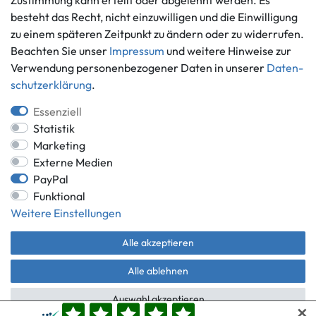
Zustimmung kann erteilt oder abgelehnt werden. Es
Ankauf
besteht das Recht, nicht einzuwilligen und die Einwilligung
zu einem späteren Zeitpunkt zu ändern oder zu widerrufen.
Über uns
Beachten Sie unser
Impressum
und weitere Hinweise zur
Häufig gestellte Fragen
Verwendung personenbezogener Daten in unserer
Daten­
Zahlung und Versand
Mitglied im Händlerbund
schutz­erklärung
.
Batterieentsorgung
Essenziell
Statistik
Marketing
Externe Medien
Versand innerhalb Deutschlands.
PayPal
*Alle Preise inkl. gesetzlicher MwSt.,
zzgl. Versandkosten
.
Funktional
** gilt für Lieferungen innerhalb Deutschlands, Lieferzeiten für andere
Weitere Einstellungen
Länder entnehmen Sie bitte der Schaltfläche mit den
Versandinformationen.
Alle akzeptieren
© Game World 2026 | Alle Rechte vorbehalten.
Alle ablehnen
Auswahl akzeptieren
✕