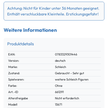
Achtung: Nicht für Kinder unter 36 Monaten geeignet.
Enthält verschluckbare Kleinteile. Erstickungsgefahr!
Weitere Informationen
Produktdetails
Technisches
Wert
EAN:
0783329301446
Merkmal
Version:
deutsch
Marke:
Schleich
Zustand:
Gebraucht - Sehr gut
Spielwaren:
weitere Schleich Figuren
Farbe:
Ohne
Technisches
Wert
Art.-ID
661291
Merkmal
Altersfreigabe
Nicht erforderlich
Modell
13671