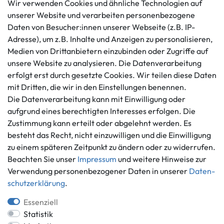
Wir verwenden Cookies und ähnliche Technologien auf
unserer Website und verarbeiten personenbezogene
Daten von Besucher:innen unserer Webseite (z.B. IP-
Kundenservice
Rechtliches
Adresse), um z.B. Inhalte und Anzeigen zu personalisieren,
AGB
+49 421 596586
Medien von Drittanbietern einzubinden oder Zugriffe auf
Impressum
Mo. - Fr. 9 - 16 Uhr
unsere Website zu analysieren. Die Datenverarbeitung
Datenschutzerklärung
erfolgt erst durch gesetzte Cookies. Wir teilen diese Daten
info@gameworld.de
Barrierefreiheitserklärung
mit Dritten, die wir in den Einstellungen benennen.
Kontaktformular
Widerrufs­recht
Die Datenverarbeitung kann mit Einwilligung oder
Vertrag widerrufen
aufgrund eines berechtigten Interesses erfolgen. Die
Zustimmung kann erteilt oder abgelehnt werden. Es
Informationen
Zahlungsmöglichkeiten
besteht das Recht, nicht einzuwilligen und die Einwilligung
Ankauf
zu einem späteren Zeitpunkt zu ändern oder zu widerrufen.
Über uns
Beachten Sie unser
Impressum
und weitere Hinweise zur
Häufig gestellte Fragen
Verwendung personenbezogener Daten in unserer
Daten­
Zahlung und Versand
schutz­erklärung
.
Mitglied im Händlerbund
Batterieentsorgung
Essenziell
Statistik