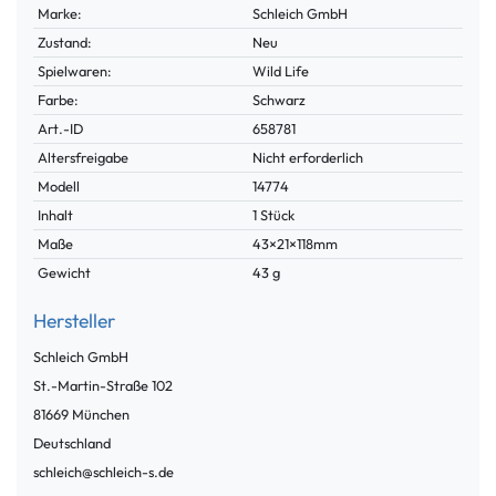
Marke:
Schleich GmbH
Zustand:
Neu
Spielwaren:
Wild Life
Farbe:
Schwarz
Technisches
Wert
Art.-ID
658781
Merkmal
Altersfreigabe
Nicht erforderlich
Modell
14774
Inhalt
1 Stück
Maße
43×21×118mm
Gewicht
43 g
Hersteller
Schleich GmbH
St.-Martin-Straße
102
81669
München
Deutschland
schleich@schleich-s.de