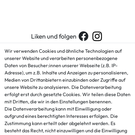
Liken und folgen
Wir verwenden Cookies und ähnliche Technologien auf
unserer Website und verarbeiten personenbezogene
Kundenservice
Rechtliches
Daten von Besucher:innen unserer Webseite (z.B. IP-
AGB
+49 421 596586
Adresse), um z.B. Inhalte und Anzeigen zu personalisieren,
Impressum
Medien von Drittanbietern einzubinden oder Zugriffe auf
Mo. - Fr. 9 - 16 Uhr
Datenschutzerklärung
unsere Website zu analysieren. Die Datenverarbeitung
info@gameworld.de
erfolgt erst durch gesetzte Cookies. Wir teilen diese Daten
Barrierefreiheitserklärung
Kontaktformular
mit Dritten, die wir in den Einstellungen benennen.
Widerrufs­recht
Die Datenverarbeitung kann mit Einwilligung oder
Vertrag widerrufen
aufgrund eines berechtigten Interesses erfolgen. Die
Informationen
Zahlungsmöglichkeiten
Zustimmung kann erteilt oder abgelehnt werden. Es
besteht das Recht, nicht einzuwilligen und die Einwilligung
Ankauf