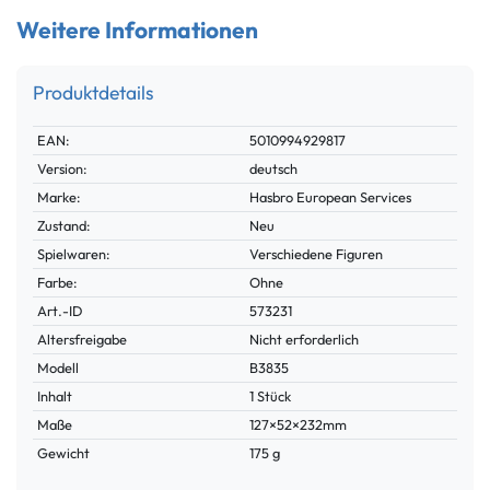
Weitere Informationen
Produktdetails
Technisches
Wert
EAN:
5010994929817
Merkmal
Version:
deutsch
Marke:
Hasbro European Services
Zustand:
Neu
Spielwaren:
Verschiedene Figuren
Farbe:
Ohne
Technisches
Wert
Art.-ID
573231
Merkmal
Altersfreigabe
Nicht erforderlich
Modell
B3835
Inhalt
1 Stück
Maße
127×52×232mm
Gewicht
175 g