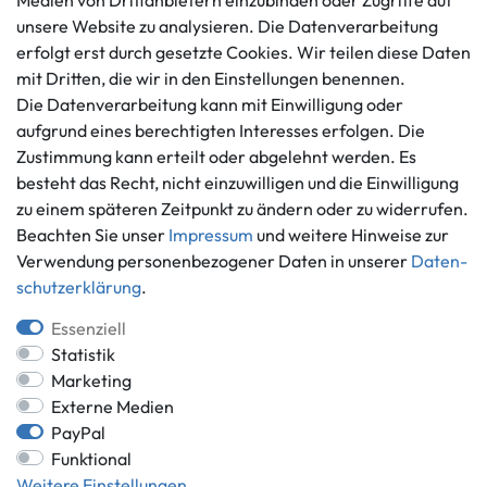
Medien von Drittanbietern einzubinden oder Zugriffe auf
Datenschutzerklärung
unsere Website zu analysieren. Die Datenverarbeitung
info@gameworld.de
erfolgt erst durch gesetzte Cookies. Wir teilen diese Daten
Barrierefreiheitserklärung
Kontaktformular
mit Dritten, die wir in den Einstellungen benennen.
Widerrufs­recht
Die Datenverarbeitung kann mit Einwilligung oder
Vertrag widerrufen
aufgrund eines berechtigten Interesses erfolgen. Die
Informationen
Zahlungsmöglichkeiten
Zustimmung kann erteilt oder abgelehnt werden. Es
besteht das Recht, nicht einzuwilligen und die Einwilligung
Ankauf
zu einem späteren Zeitpunkt zu ändern oder zu widerrufen.
Über uns
Beachten Sie unser
Impressum
und weitere Hinweise zur
Häufig gestellte Fragen
Verwendung personenbezogener Daten in unserer
Daten­
Zahlung und Versand
Mitglied im Händlerbund
schutz­erklärung
.
Batterieentsorgung
Essenziell
Statistik
Marketing
Externe Medien
Versand innerhalb Deutschlands.
PayPal
*Alle Preise inkl. gesetzlicher MwSt.,
zzgl. Versandkosten
.
Funktional
** gilt für Lieferungen innerhalb Deutschlands, Lieferzeiten für andere
Weitere Einstellungen