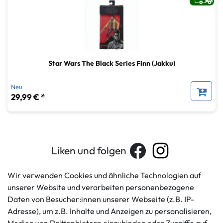
Star Wars The Black Series Finn (Jakku)
Neu
29,99 € *
Liken und folgen
Wir verwenden Cookies und ähnliche Technologien auf
unserer Website und verarbeiten personenbezogene
Kundenservice
Rechtliches
Daten von Besucher:innen unserer Webseite (z.B. IP-
AGB
+49 421 596586
Adresse), um z.B. Inhalte und Anzeigen zu personalisieren,
Impressum
Mo. - Fr. 9 - 16 Uhr