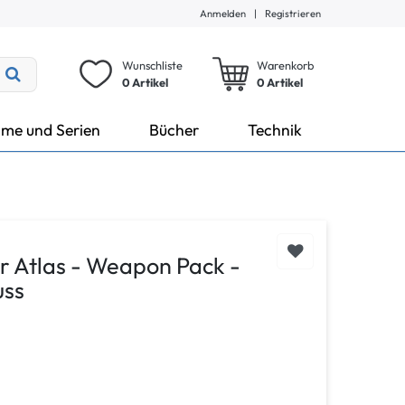
Anmelden
|
Registrieren
Wunschliste
Warenkorb
0 Artikel
0
Artikel
lme und Serien
Bücher
Technik
for Atlas - Weapon Pack -
uss