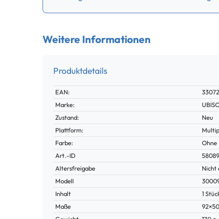
Weitere Informationen
Produktdetails
Technisches
Wert
EAN:
33072
Merkmal
Marke:
UBIS
Zustand:
Neu
Plattform:
Multi
Farbe:
Ohne
Technisches
Wert
Art.-ID
5808
Merkmal
Altersfreigabe
Nicht 
Modell
3000
Inhalt
1 Stüc
Maße
92×5