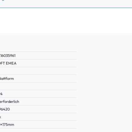
16035961
OFT EMEA
plattform
94
erforderlich
96420
k
0×175mm