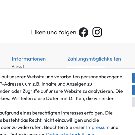
Liken und folgen
Informationen
Zahlungsmöglichkeiten
Ankauf
Über uns
 auf unserer Website und verarbeiten personenbezogene
Häufig gestellte Fragen
P-Adresse), um z.B. Inhalte und Anzeigen zu
Zahlung und Versand
nden oder Zugriffe auf unsere Website zu analysieren. Die
Mitglied im Händlerbund
es. Wir teilen diese Daten mit Dritten, die wir in den
Batterieentsorgung
aufgrund eines berechtigten Interesses erfolgen. Die
besteht das Recht, nicht einzuwilligen und die
n oder zu widerrufen. Beachten Sie unser
Impressum
und
Versand innerhalb Deutschlands.
ner Daten in unserer
Daten­schutz­erklärung
.