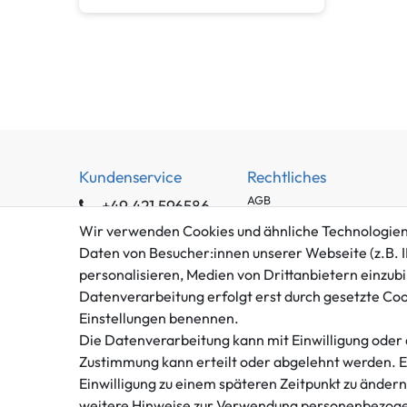
Kundenservice
Rechtliches
AGB
+49 421 596586
Impressum
Mo. - Fr. 9 - 16 Uhr
Wir verwenden Cookies und ähnliche Technologien
Datenschutzerklärung
Daten von Besucher:innen unserer Webseite (z.B. I
info@gameworld.de
Barrierefreiheitserklärung
personalisieren, Medien von Drittanbietern einzubi
Kontaktformular
Datenverarbeitung erfolgt erst durch gesetzte Cooki
Widerrufs­recht
Einstellungen benennen.
Vertrag widerrufen
Die Datenverarbeitung kann mit Einwilligung oder 
Zustimmung kann erteilt oder abgelehnt werden. Es 
Einwilligung zu einem späteren Zeitpunkt zu änder
weitere Hinweise zur Verwendung personenbezoge