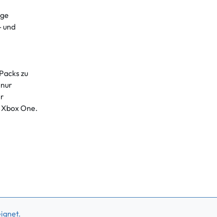
ige
- und
 Packs zu
 nur
er
d Xbox One.
ignet.