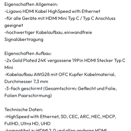
Eigenschaften Allgemein:
-Ligawo HDMI Kabel HighSpeed with Ethernet
-für alle Geräte mit HDMI Mini Typ C / Typ C Anschluss
geeignet
-hochwertiger Kabelaufbau, einwandfreie
Signalübertragung
Eigenschaften Aufbau:
-2x Gold Plated 24K vergossene 19Pin HDMI Stecker Typ C
Mini
-Kabelaufbau AWG28 mit OFC Kupfer Kabelmaterial,
Durchmesser 7,3 mm
-3-fach geschirmt (Gesamtschirm: Geflecht und Folie,
Folien Paarschirmung)
Technische Daten:
-HighSpeed with Ethernet, 3D, CEC, ARC, HEC, HDCP,
FullHD, Ultra HD, UHD
-kompatibel zu HDMI 2.0 und allen anderen HDMI