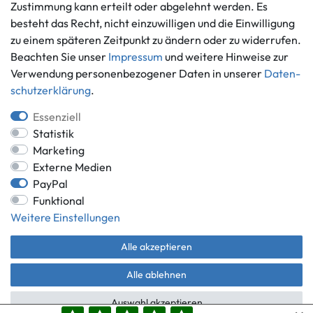
Informationen
Zahlungsmöglichkeiten
Zustimmung kann erteilt oder abgelehnt werden. Es
Ankauf
besteht das Recht, nicht einzuwilligen und die Einwilligung
zu einem späteren Zeitpunkt zu ändern oder zu widerrufen.
Über uns
Beachten Sie unser
Impressum
und weitere Hinweise zur
Häufig gestellte Fragen
Verwendung personenbezogener Daten in unserer
Daten­
Zahlung und Versand
Mitglied im Händlerbund
schutz­erklärung
.
Batterieentsorgung
Essenziell
Statistik
Marketing
Externe Medien
Versand innerhalb Deutschlands.
PayPal
*Alle Preise inkl. gesetzlicher MwSt.,
zzgl. Versandkosten
.
Funktional
** gilt für Lieferungen innerhalb Deutschlands, Lieferzeiten für andere
Weitere Einstellungen
Länder entnehmen Sie bitte der Schaltfläche mit den
Versandinformationen.
Alle akzeptieren
© Game World 2026 | Alle Rechte vorbehalten.
Alle ablehnen
Auswahl akzeptieren