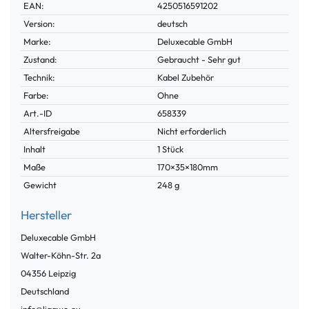
Technisches
Wert
EAN:
4250516591202
Merkmal
Version:
deutsch
Marke:
Deluxecable GmbH
Zustand:
Gebraucht - Sehr gut
Technik:
Kabel Zubehör
Farbe:
Ohne
Technisches
Wert
Art.-ID
658339
Merkmal
Altersfreigabe
Nicht erforderlich
Inhalt
1 Stück
Maße
170×35×180mm
Gewicht
248 g
Hersteller
Deluxecable GmbH
Walter-Köhn-Str.
2a
04356
Leipzig
Deutschland
info@ligawo.eu