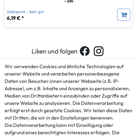
- 5m
Gebraucht - Sehr gut
6,19 € *
Liken und folgen
Wir verwenden Cookies und ähnliche Technologien auf
unserer Website und verarbeiten personenbezogene
Kundenservice
Rechtliches
Daten von Besucher:innen unserer Webseite (z.B. IP-
AGB
+49 421 596586
Adresse), um z.B. Inhalte und Anzeigen zu personalisieren,
Impressum
Medien von Drittanbietern einzubinden oder Zugriffe auf
Mo. - Fr. 9 - 16 Uhr
Datenschutzerklärung
unsere Website zu analysieren. Die Datenverarbeitung
info@gameworld.de
Barrierefreiheitserklärung
erfolgt erst durch gesetzte Cookies. Wir teilen diese Daten
Kontaktformular
mit Dritten, die wir in den Einstellungen benennen.
Widerrufs­recht
Die Datenverarbeitung kann mit Einwilligung oder
Vertrag widerrufen
aufgrund eines berechtigten Interesses erfolgen. Die