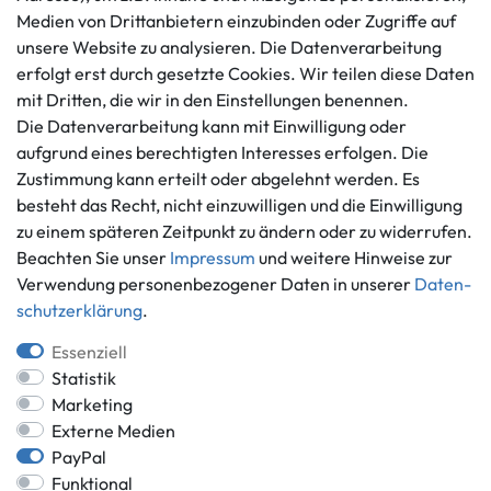
AGB
+49 421 596586
Medien von Drittanbietern einzubinden oder Zugriffe auf
Impressum
Mo. - Fr. 9 - 16 Uhr
unsere Website zu analysieren. Die Datenverarbeitung
Datenschutzerklärung
erfolgt erst durch gesetzte Cookies. Wir teilen diese Daten
info@gameworld.de
Barrierefreiheitserklärung
mit Dritten, die wir in den Einstellungen benennen.
Kontaktformular
Widerrufs­recht
Die Datenverarbeitung kann mit Einwilligung oder
Vertrag widerrufen
aufgrund eines berechtigten Interesses erfolgen. Die
Zustimmung kann erteilt oder abgelehnt werden. Es
Informationen
Zahlungsmöglichkeiten
besteht das Recht, nicht einzuwilligen und die Einwilligung
Ankauf
zu einem späteren Zeitpunkt zu ändern oder zu widerrufen.
Über uns
Beachten Sie unser
Impressum
und weitere Hinweise zur
Häufig gestellte Fragen
Verwendung personenbezogener Daten in unserer
Daten­
Zahlung und Versand
schutz­erklärung
.
Mitglied im Händlerbund
Batterieentsorgung
Essenziell
Statistik
Marketing
Externe Medien
Versand innerhalb Deutschlands.
PayPal
Funktional
*Alle Preise inkl. gesetzlicher MwSt.,
zzgl. Versandkosten
.