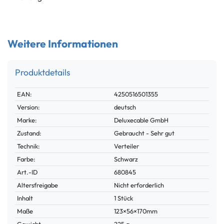
Weitere Informationen
Produktdetails
Technisches
Wert
EAN:
4250516501355
Merkmal
Version:
deutsch
Marke:
Deluxecable GmbH
Zustand:
Gebraucht - Sehr gut
Technik:
Verteiler
Farbe:
Schwarz
Technisches
Wert
Art.-ID
680845
Merkmal
Altersfreigabe
Nicht erforderlich
Inhalt
1 Stück
Maße
123×56×170mm
Gewicht
225 g