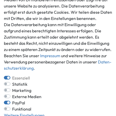
Datenschutzerklärung
unsere Website zu analysieren. Die Datenverarbeitung
info@gameworld.de
Barrierefreiheitserklärung
erfolgt erst durch gesetzte Cookies. Wir teilen diese Daten
Kontaktformular
mit Dritten, die wir in den Einstellungen benennen.
Widerrufs­recht
Die Datenverarbeitung kann mit Einwilligung oder
Vertrag widerrufen
aufgrund eines berechtigten Interesses erfolgen. Die
Informationen
Zahlungsmöglichkeiten
Zustimmung kann erteilt oder abgelehnt werden. Es
Ankauf
besteht das Recht, nicht einzuwilligen und die Einwilligung
zu einem späteren Zeitpunkt zu ändern oder zu widerrufen.
Über uns
Beachten Sie unser
Impressum
und weitere Hinweise zur
Häufig gestellte Fragen
Verwendung personenbezogener Daten in unserer
Daten­
Zahlung und Versand
Mitglied im Händlerbund
schutz­erklärung
.
Batterieentsorgung
Essenziell
Statistik
Marketing
Externe Medien
Versand innerhalb Deutschlands.
PayPal
*Alle Preise inkl. gesetzlicher MwSt.,
zzgl. Versandkosten
.
Funktional
** gilt für Lieferungen innerhalb Deutschlands, Lieferzeiten für andere
Weitere Einstellungen