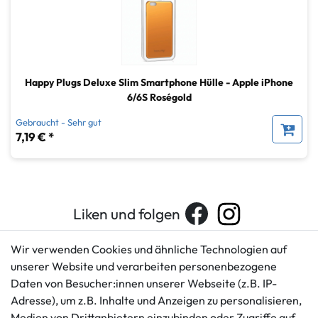
Happy Plugs Deluxe Slim Smartphone Hülle - Apple iPhone
6/6S Roségold
Gebraucht - Sehr gut
7,19 € *
Liken und folgen
Wir verwenden Cookies und ähnliche Technologien auf
unserer Website und verarbeiten personenbezogene
Kundenservice
Rechtliches
Daten von Besucher:innen unserer Webseite (z.B. IP-
AGB
+49 421 596586
Adresse), um z.B. Inhalte und Anzeigen zu personalisieren,
Impressum
Medien von Drittanbietern einzubinden oder Zugriffe auf
Mo. - Fr. 9 - 16 Uhr