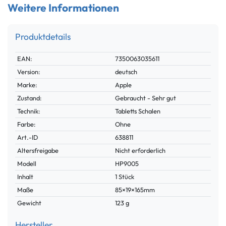
Weitere Informationen
Produktdetails
Technisches
Wert
EAN:
7350063035611
Merkmal
Version:
deutsch
Marke:
Apple
Zustand:
Gebraucht - Sehr gut
Technik:
Tabletts Schalen
Farbe:
Ohne
Technisches
Wert
Art.-ID
638811
Merkmal
Altersfreigabe
Nicht erforderlich
Modell
HP9005
Inhalt
1 Stück
Maße
85×19×165mm
Gewicht
123 g
Hersteller