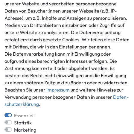
unserer Website und verarbeiten personenbezogene
Kundenservice
Rechtliches
Daten von Besucher:innen unserer Webseite (z.B. IP-
AGB
+49 421 596586
Adresse), um z.B. Inhalte und Anzeigen zu personalisieren,
Impressum
Medien von Drittanbietern einzubinden oder Zugriffe auf
Mo. - Fr. 9 - 16 Uhr
Datenschutzerklärung
unsere Website zu analysieren. Die Datenverarbeitung
info@gameworld.de
erfolgt erst durch gesetzte Cookies. Wir teilen diese Daten
Barrierefreiheitserklärung
Kontaktformular
mit Dritten, die wir in den Einstellungen benennen.
Widerrufs­recht
Die Datenverarbeitung kann mit Einwilligung oder
Vertrag widerrufen
aufgrund eines berechtigten Interesses erfolgen. Die
Informationen
Zahlungsmöglichkeiten
Zustimmung kann erteilt oder abgelehnt werden. Es
besteht das Recht, nicht einzuwilligen und die Einwilligung
Ankauf
zu einem späteren Zeitpunkt zu ändern oder zu widerrufen.
Über uns
Beachten Sie unser
Impressum
und weitere Hinweise zur
Häufig gestellte Fragen
Verwendung personenbezogener Daten in unserer
Daten­
Zahlung und Versand
Mitglied im Händlerbund
schutz­erklärung
.
Batterieentsorgung
Essenziell
Statistik
Marketing