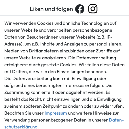
Liken und folgen
Wir verwenden Cookies und ähnliche Technologien auf
unserer Website und verarbeiten personenbezogene
Kundenservice
Rechtliches
Daten von Besucher:innen unserer Webseite (z.B. IP-
AGB
+49 421 596586
Adresse), um z.B. Inhalte und Anzeigen zu personalisieren,
Impressum
Medien von Drittanbietern einzubinden oder Zugriffe auf
Mo. - Fr. 9 - 16 Uhr
Datenschutzerklärung
unsere Website zu analysieren. Die Datenverarbeitung
info@gameworld.de
erfolgt erst durch gesetzte Cookies. Wir teilen diese Daten
Barrierefreiheitserklärung
Kontaktformular
mit Dritten, die wir in den Einstellungen benennen.
Widerrufs­recht
Die Datenverarbeitung kann mit Einwilligung oder
Vertrag widerrufen
aufgrund eines berechtigten Interesses erfolgen. Die
Informationen
Zahlungsmöglichkeiten
Zustimmung kann erteilt oder abgelehnt werden. Es
Ankauf
besteht das Recht, nicht einzuwilligen und die Einwilligung
zu einem späteren Zeitpunkt zu ändern oder zu widerrufen.
Über uns
Beachten Sie unser
Impressum
und weitere Hinweise zur
Häufig gestellte Fragen
Verwendung personenbezogener Daten in unserer
Daten­
Zahlung und Versand
Mitglied im Händlerbund
schutz­erklärung
.
Batterieentsorgung