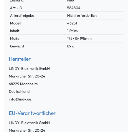
Zustand:
Neu
Technisches
Wert
Art.-ID
584804
Merkmal
Altersfreigabe
Nicht erforderlich
Modell
43251
Inhalt
1 Stück
Maße
175×15×195mm
Gewicht
89 g
Hersteller
LINDY-Elektronik GmbH
Markircher Str.
20-24
68229
Mannheim
Deutschland
info@lindy.de
EU-Verantwortlicher
LINDY-Elektronik GmbH
Markircher Str.
20-24