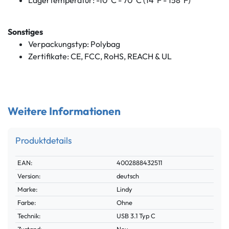
Lagertemperatur: -10°C - 70°C (14°F - 158°F)
Sonstiges
Verpackungstyp: Polybag
Zertifikate: CE, FCC, RoHS, REACH & UL
Weitere Informationen
Produktdetails
Technisches
Wert
EAN:
4002888432511
Merkmal
Version:
deutsch
Marke:
Lindy
Farbe:
Ohne
Technik:
USB 3.1 Typ C