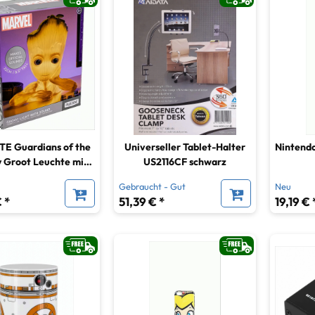
cht - Akzeptabel
6
E Guardians of the
Universeller Tablet-Halter
Nintend
 Groot Leuchte mit
US2116CF schwarz
Sound
Gebraucht - Gut
Neu
 *
51,39 € *
19,19 € 