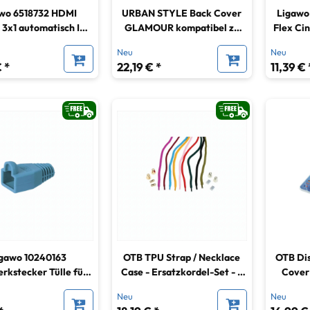
wo 6518732 HDMI
URBAN STYLE Back Cover
Ligawo
 3x1 automatisch IR
GLAMOUR kompatibel zu
Flex Ci
der Fernbedienung
Apple iPhone X - Silver
2x C
Neu
Neu
 *
22,19 € *
11,39 € 
gawo 10240163
OTB TPU Strap / Necklace
OTB Dis
rkstecker Tülle für
Case - Ersatzkordel-Set - 9
Cover
Netzwerk Stecker
Stück unifarben gemischt
Hua
Neu
Neu
lblau VPE 10 Stück