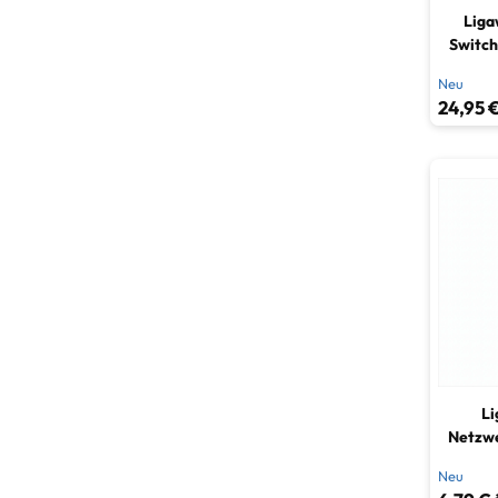
Liga
Switch
Exten
Neu
24,95 €
Li
Netzwe
RJ45 
Neu
dunke