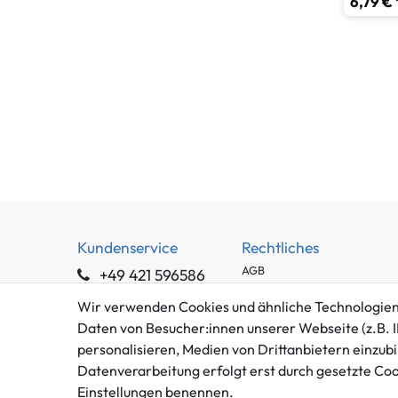
6,79 € 
Kundenservice
Rechtliches
AGB
+49 421 596586
Impressum
Mo. - Fr. 9 - 16 Uhr
Wir verwenden Cookies und ähnliche Technologien
Datenschutzerklärung
Daten von Besucher:innen unserer Webseite (z.B. I
info@gameworld.de
Barrierefreiheitserklärung
personalisieren, Medien von Drittanbietern einzubi
Kontaktformular
Widerrufs­recht
Datenverarbeitung erfolgt erst durch gesetzte Cooki
Vertrag widerrufen
Einstellungen benennen.