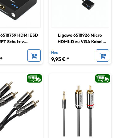
 6518739 HDMI ESD
Ligawo 6518926 Micro
EFT Schutz v.
HDMI-D zu VGA Kabel
tatischer Entladung
Adapter Konverter 1:1
Neu
 *
9,95 € *