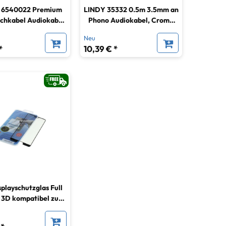
 6540022 Premium
LINDY 35332 0.5m 3.5mm an
nchkabel Audiokabel
Phono Audiokabel, Cromo
inch Stereo 2,5m
Line
Neu
*
10,39 € *
playschutzglas Full
 3D kompatibel zu
wei P20 schwarz