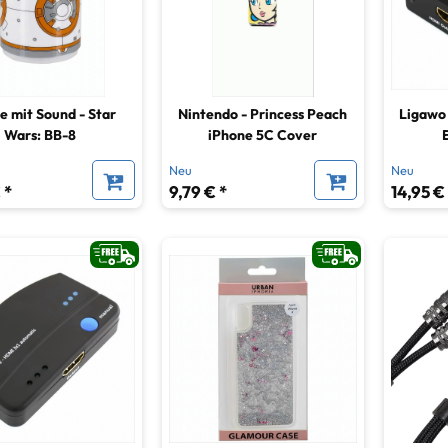
 mit Sound - Star
Nintendo - Princess Peach
Ligawo
Wars: BB-8
iPhone 5C Cover
elektros
Neu
Neu
 *
9,79 € *
14,95 €