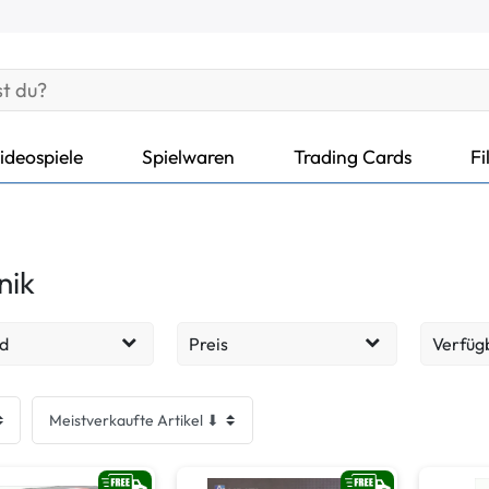
ideospiele
Spielwaren
Trading Cards
Fi
nik
d
Preis
Verfüg
Lieferz
214
EUR
EUR
cht - Sehr gut
Lieferz
39
Übernehmen
cht - Gut
18