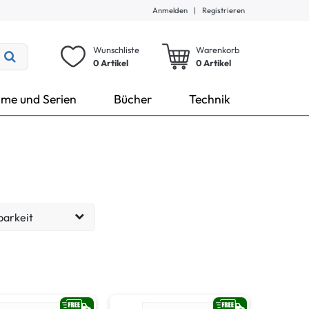
Anmelden
|
Registrieren
Wunschliste
Warenkorb
0 Artikel
0
Artikel
lme und Serien
Bücher
Technik
barkeit
eit: 1-3 Tage
210
eit: 9-17 Tage
63