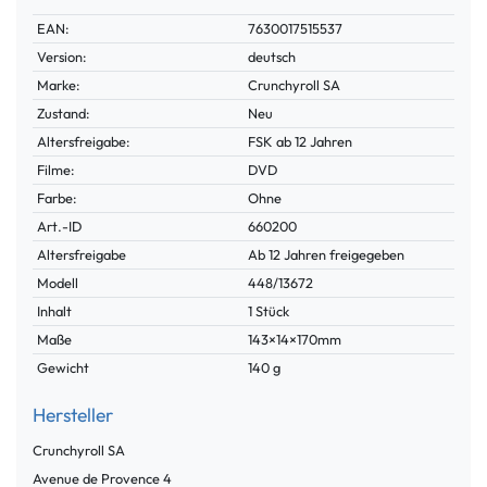
Technisches
Wert
EAN:
7630017515537
Merkmal
Version:
deutsch
Marke:
Crunchyroll SA
Zustand:
Neu
Altersfreigabe:
FSK ab 12 Jahren
Filme:
DVD
Farbe:
Ohne
Technisches
Wert
Art.-ID
660200
Merkmal
Altersfreigabe
Ab 12 Jahren freigegeben
Modell
448/13672
Inhalt
1 Stück
Maße
143×14×170mm
Gewicht
140 g
Hersteller
Crunchyroll SA
Avenue de Provence
4