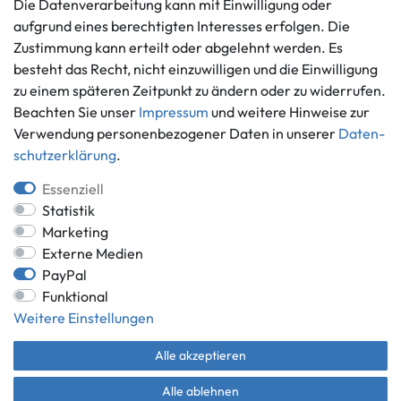
Die Datenverarbeitung kann mit Einwilligung oder
Vertrag widerrufen
aufgrund eines berechtigten Interesses erfolgen. Die
Informationen
Zahlungsmöglichkeiten
Zustimmung kann erteilt oder abgelehnt werden. Es
besteht das Recht, nicht einzuwilligen und die Einwilligung
Ankauf
zu einem späteren Zeitpunkt zu ändern oder zu widerrufen.
Über uns
Beachten Sie unser
Impressum
und weitere Hinweise zur
Häufig gestellte Fragen
Verwendung personenbezogener Daten in unserer
Daten­
Zahlung und Versand
Mitglied im Händlerbund
schutz­erklärung
.
Batterieentsorgung
Essenziell
Statistik
Marketing
Externe Medien
Versand innerhalb Deutschlands.
PayPal
*Alle Preise inkl. gesetzlicher MwSt.,
zzgl. Versandkosten
.
Funktional
** gilt für Lieferungen innerhalb Deutschlands, Lieferzeiten für andere
Weitere Einstellungen
Länder entnehmen Sie bitte der Schaltfläche mit den
Versandinformationen.
Alle akzeptieren
© Game World 2026 | Alle Rechte vorbehalten.
Alle ablehnen