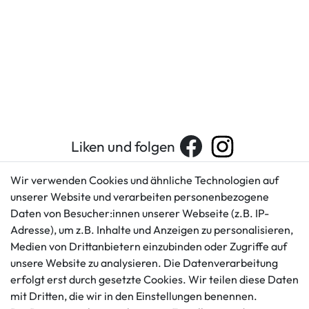
Liken und folgen
Wir verwenden Cookies und ähnliche Technologien auf
unserer Website und verarbeiten personenbezogene
Kundenservice
Rechtliches
Daten von Besucher:innen unserer Webseite (z.B. IP-
AGB
+49 421 596586
Adresse), um z.B. Inhalte und Anzeigen zu personalisieren,
Impressum
Medien von Drittanbietern einzubinden oder Zugriffe auf
Mo. - Fr. 9 - 16 Uhr
Datenschutzerklärung
unsere Website zu analysieren. Die Datenverarbeitung
info@gameworld.de
erfolgt erst durch gesetzte Cookies. Wir teilen diese Daten
Barrierefreiheitserklärung
Kontaktformular
mit Dritten, die wir in den Einstellungen benennen.
Widerrufs­recht